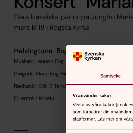
Konsert "Mari
Flera klassiska pärlor på Jungfru Ma
mars kl 18 i Rogsta kyrka
Hälsingtuna-Rogsta kyrkokör
Musiker:
Lennart Eng, flygel, Johan Timan, bas
Dirigent:
Maria Eng Hillbom
Samtycke
Recitatör:
Erik B Tanzborn
Vi använder kakor
Fri entré / Kollekt
Vissa av våra kakor (cookies
som förbättrar din användaru
plattformar. Läs mer om våra
Samtyckesval