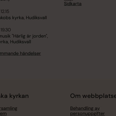
Sidkarta
 12.15
kobs kyrka, Hudiksvall
 19.30
ik "Härlig är jorden",
rka, Hudiksvall
kommande händelser
ka kyrkan
Om webbplats
örsamling
Behandling av
lem
personuppgifter