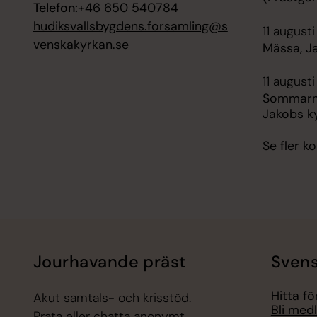
Telefon:
+46 650 540784
hudiksvallsbygdens.forsamling@s
11 augusti
venskakyrkan.se
Mässa, Ja
11 augusti
Sommarmus
Jakobs ky
Se fler 
Jourhavande präst
Svens
Hitta f
Akut samtals- och krisstöd.
Bli med
Prata eller chatta anonymt