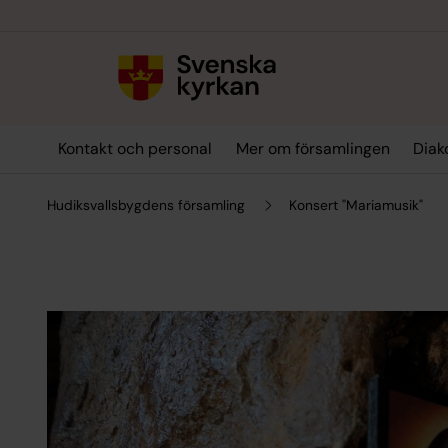
Till innehållet
Till undermeny
Kontakt och personal
Mer om församlingen
Diak
Hudiksvallsbygdens församling
Konsert "Mariamusik"