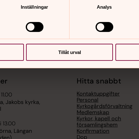
nnehåll?
Inställningar
Analys
n.se
Tillåt urval
er
Hitta snabbt
Kontaktuppgifter
 11.00
Personal
, Jakobs kyrka,
Kyrkogårdsförvaltning
l
Medlemskap
Kyrkor, kapell och
i 13.00
församlingshem
Konfirmation
örna, Längan
Dop
rden)