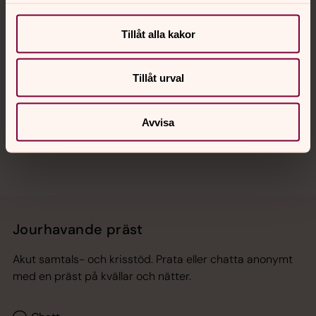
Kalender
Tillåt alla kakor
Hitta snabbt
Tillåt urval
Sociala kanaler
Avvisa
Jourhavande präst
Akut samtals- och krisstöd. Prata eller chatta anonymt
med en präst på kvällar och nätter.