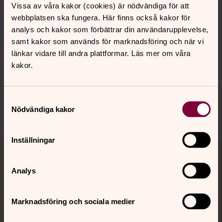
Arrangör: Ecstatic Ensemble i samarbete med
Vissa av våra kakor (cookies) är nödvändiga för att
Hudiksvallsbygdens församling och Sensus.
webbplatsen ska fungera. Här finns också kakor för
analys och kakor som förbättrar din användarupplevelse,
samt kakor som används för marknadsföring och när vi
länkar vidare till andra plattformar. Läs mer om våra
Synpunkter eller frågor på sidans
kakor.
innehåll?
hudiksvallsbygdens.forsamling@svenskakyrkan.se
Samtyckesval
Nödvändiga kakor
Dela
Inställningar
Tillbaka till toppen
Tillbaka till innehållet
Analys
Kontakt
Marknadsföring och sociala medier