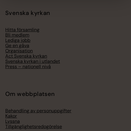
Svenska kyrkan
Hitta församling
Bli medlem
Lediga jobb
Ge en gåva
Organisation
Act Svenska kyrkan
Svenska kyrkan i utlandet
Press – nationell nivå
Om webbplatsen
Behandling av personuppgifter
Kakor
Lyssna
Tillgänglighetsredogörelse