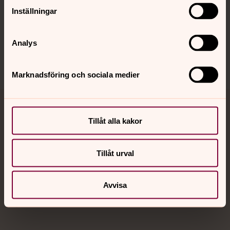
Inställningar
Sociala kanaler
Analys
Marknadsföring och sociala medier
Jourhavande präst
Tillåt alla kakor
Akut samtals- och krisstöd. Prata eller chatta anonymt
med en präst på kvällar och nätter.
Tillåt urval
Chatt
Avvisa
Digitalt brev
Telefon 112