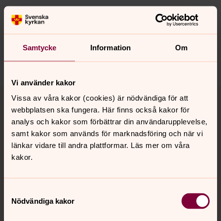
Synpunkter eller frågor på sidans
innehåll?
hudiksvallsbygdens.forsamling@svenskakyrkan.se
Samtycke
Information
Om
Dela
Vi använder kakor
Tillbaka till toppen
Tillbaka till innehållet
Vissa av våra kakor (cookies) är nödvändiga för att
webbplatsen ska fungera. Här finns också kakor för
analys och kakor som förbättrar din användarupplevelse,
samt kakor som används för marknadsföring och när vi
Kontakt
länkar vidare till andra plattformar. Läs mer om våra
kakor.
Kalender
Samtyckesval
Nödvändiga kakor
Hitta snabbt