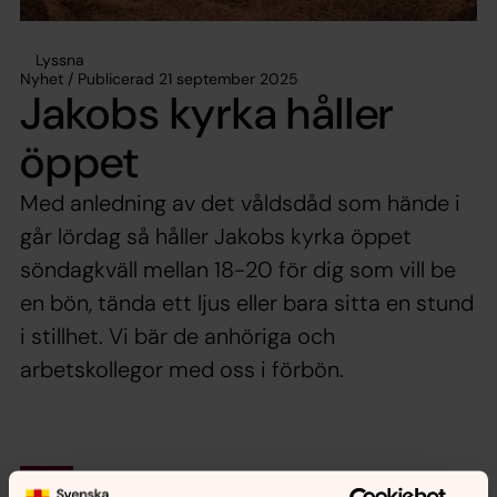
Lyssna
Nyhet / Publicerad 21 september 2025
Jakobs kyrka håller
öppet
Med anledning av det våldsdåd som hände i
går lördag så håller Jakobs kyrka öppet
söndagkväll mellan 18-20 för dig som vill be
en bön, tända ett ljus eller bara sitta en stund
i stillhet. Vi bär de anhöriga och
arbetskollegor med oss i förbön.
Synpunkter eller frågor på sidans