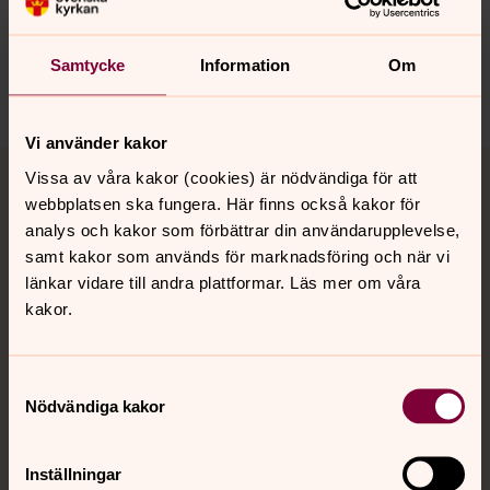
innehåll?
hudiksvallsbygdens.forsamling@svenskakyrkan.se
Samtycke
Information
Om
Dela
Vi använder kakor
Tillbaka till toppen
Tillbaka till innehållet
Vissa av våra kakor (cookies) är nödvändiga för att
webbplatsen ska fungera. Här finns också kakor för
analys och kakor som förbättrar din användarupplevelse,
samt kakor som används för marknadsföring och när vi
Kontakt
länkar vidare till andra plattformar. Läs mer om våra
kakor.
Kalender
Samtyckesval
Nödvändiga kakor
Hitta snabbt
Inställningar