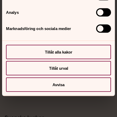
Sociala kanaler
Analys
Marknadsföring och sociala medier
Jourhavande präst
Tillåt alla kakor
Akut samtals- och krisstöd. Prata eller chatta anonymt
med en präst på kvällar och nätter.
Tillåt urval
Chatt
Avvisa
Digitalt brev
Telefon 112