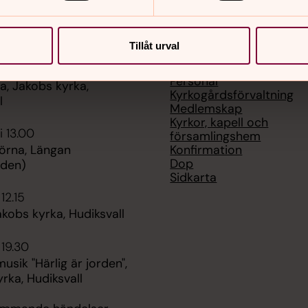
er
Hitta snabbt
Tillåt urval
Kontaktuppgifter
 11.00
Personal
, Jakobs kyrka,
Kyrkogårdsförvaltning
l
Medlemskap
Kyrkor, kapell och
i 13.00
församlingshem
Konfirmation
örna, Längan
Dop
rden)
Sidkarta
 12.15
kobs kyrka, Hudiksvall
 19.30
ik "Härlig är jorden",
rka, Hudiksvall