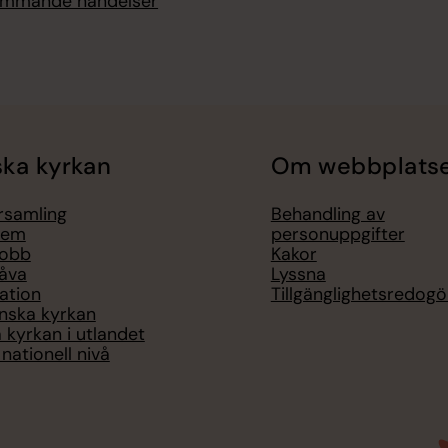
kommande händelser
ka kyrkan
Om webbplats
örsamling
Behandling av
lem
personuppgifter
jobb
Kakor
åva
Lyssna
ation
Tillgänglighetsredogö
nska kyrkan
 kyrkan i utlandet
nationell nivå