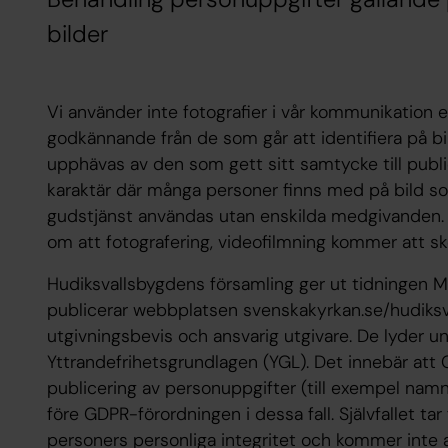
bilder
Vi använder inte fotografier i vår kommunikation e
godkännande från de som går att identifiera på b
upphävas av den som gett sitt samtycke till publi
karaktär där många personer finns med på bild som
gudstjänst användas utan enskilda medgivanden. V
om att fotografering, videofilmning kommer att sk
Hudiksvallsbygdens församling ger ut tidningen 
publicerar webbplatsen svenskakyrkan.se/hudiksv
utgivningsbevis och ansvarig utgivare. De lyder u
Yttrandefrihetsgrundlagen (YGL). Det innebär at
publicering av personuppgifter (till exempel namn
före GDPR-förordningen i dessa fall. Självfallet ta
personers personliga integritet och kommer inte 