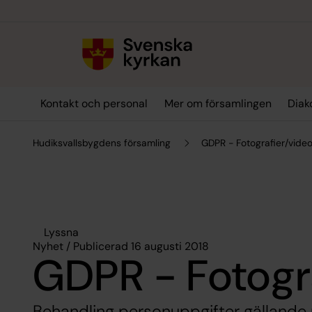
Till innehållet
Till undermeny
Kontakt och personal
Mer om församlingen
Diak
Hudiksvallsbygdens församling
GDPR - Fotografier/vide
Lyssna
Nyhet / Publicerad 16 augusti 2018
GDPR - Fotogr
Behandling personuppgifter gällande p