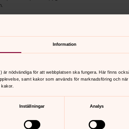
n.
 bildarkiv är inte sökbara via
Information
nnehåll?
) är nödvändiga för att webbplatsen ska fungera. Här finns ocks
pplevelse, samt kakor som används för marknadsföring och när vi
n.se
 kakor.
Inställningar
Analys