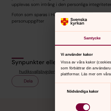
upplevas som intrång i den personliga integritete
Foton som sparas i Hudiksvallsbygdens församlings
personuppgifter
Samtycke
Vi använder kakor
Synpunkter eller frågor på sidans i
Vissa av våra kakor (cookies
som förbättrar din användaru
hudiksvallsbygdens.forsamling@svenskakyrka
plattformar. Läs mer om våra
Dela
Samtyckesval
Nödvändiga kakor
Tillbaka till toppen
Tillbaka till innehållet