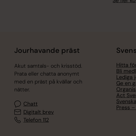
Se fler 
Jourhavande präst
Svens
Hitta f
Akut samtals- och krisstöd.
Bli med
Prata eller chatta anonymt
Lediga 
med en präst på kvällar och
Ge en g
Organis
nätter.
Act Sve
Svenska
Chatt
Press – 
Digitalt brev
Telefon 112