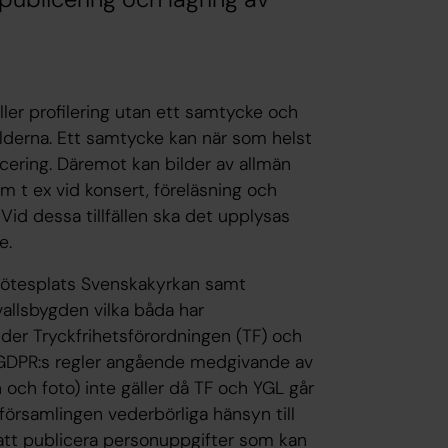
ller profilering utan ett samtycke och
ilderna. Ett samtycke kan när som helst
cering. Däremot kan bilder av allmän
 t ex vid konsert, föreläsning och
id dessa tillfällen ska det upplysas
e.
Mötesplats Svenskakyrkan samt
allsbygden vilka båda har
nder Tryckfrihetsförordningen (TF) och
t GDPR:s regler angående medgivande av
 och foto) inte gäller då TF och YGL går
r församlingen vederbörliga hänsyn till
att publicera personuppgifter som kan