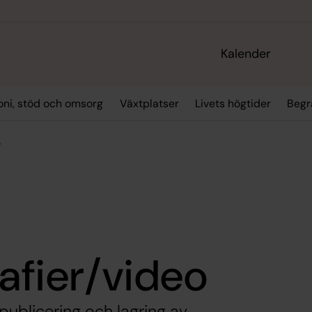
Kalender
oni, stöd och omsorg
Växtplatser
Livets högtider
Begr
o
afier/video
ublicering och lagring av