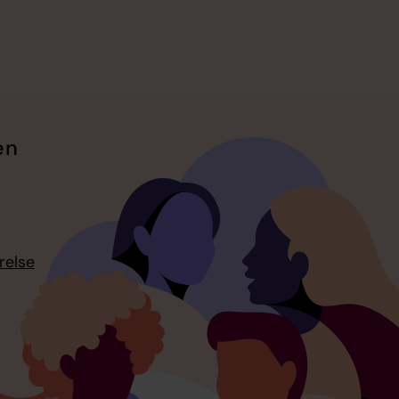
en
relse