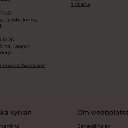
Sidkarta
 11.00
, Jakobs kyrka,
l
i 13.00
örna, Längan
rden)
kommande händelser
ka kyrkan
Om webbplats
örsamling
Behandling av