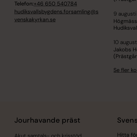
Telefon:
+46 650 540784
hudiksvallsbygdens.forsamling@s
9 augusti
venskakyrkan.se
Högmässa
Hudiksval
10 august
Jakobs H
(Prästgå
Se fler 
Jourhavande präst
Svens
Hitta f
Akut samtals- och krisstöd.