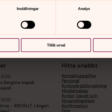
nnehåll?
Inställningar
Analys
n.se
Tillåt urval
er
Hitta snabbt
Kontaktuppgifter
 12.00
Personal
s Bergöns kapell,
Kyrkogårdsförvaltning
kapell
Medlemskap
Kyrkor, kapell och
 13.00
församlingshem
Konfirmation
örna - INSTÄLLT, Längan
Dop
rden)