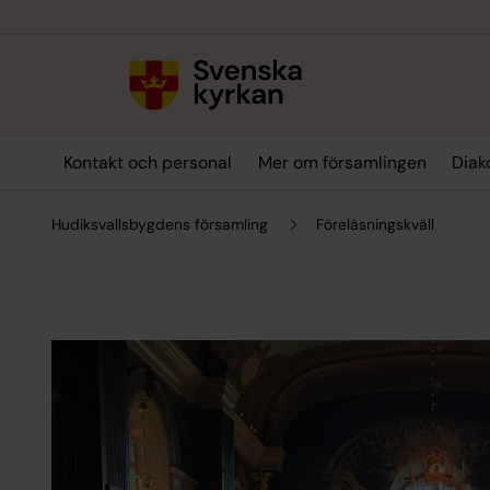
Till innehållet
Till undermeny
Kontakt och personal
Mer om församlingen
Diak
Hudiksvallsbygdens församling
Föreläsningskväll