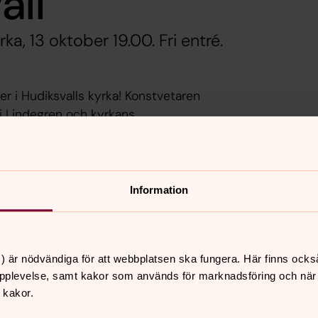
äll
rka, 13 oktober 19.00. Fri entré.
er i Hudiksvalls kyrka! Konstvetaren
i Lindegren och kyrkans
Louise Franzén lyfter fram några av
reläser om Hans Franssons måleri på
Information
marbete med Hudiksvallsbygdens
n, kontakta museet på e-post
196 01
) är nödvändiga för att webbplatsen ska fungera. Här finns ocks
pplevelse, samt kakor som används för marknadsföring och när vi
 kakor.