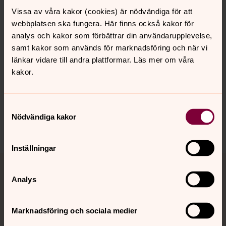
Vissa av våra kakor (cookies) är nödvändiga för att
webbplatsen ska fungera. Här finns också kakor för
analys och kakor som förbättrar din användarupplevelse,
samt kakor som används för marknadsföring och när vi
länkar vidare till andra plattformar. Läs mer om våra
kakor.
Synpunkter eller frågor på sidans
innehåll?
Samtyckesval
hudiksvallsbygdens.forsamling@svenskakyrkan.se
Nödvändiga kakor
Dela
Inställningar
Tillbaka till toppen
Tillbaka till innehållet
Analys
Kontakt
Marknadsföring och sociala medier