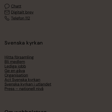
Chatt
Digitalt brev
Telefon 112
Svenska kyrkan
Hitta församling
Bli medlem
Lediga jobb
Ge en gåva
Organisation
Act Svenska kyrkan
Svenska kyrkan i utlandet
Press – nationell nivå