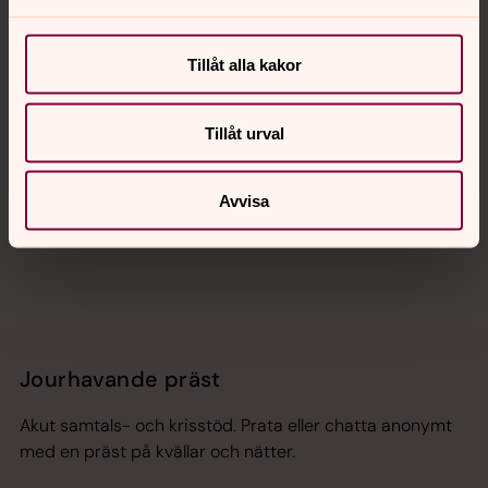
Kalender
Tillåt alla kakor
Hitta snabbt
Tillåt urval
Avvisa
Sociala kanaler
Jourhavande präst
Akut samtals- och krisstöd. Prata eller chatta anonymt
med en präst på kvällar och nätter.