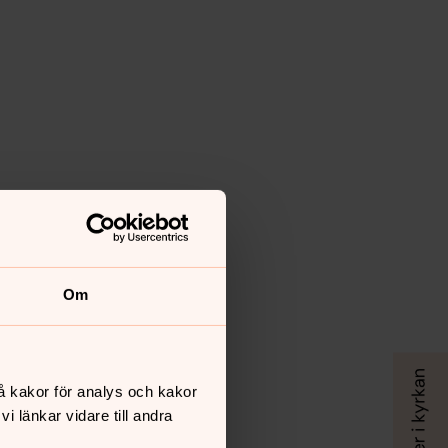
Om
ta Thurfjell
å kakor för analys och kakor
 länkar vidare till andra