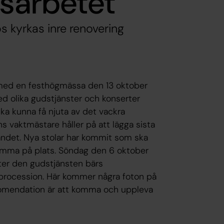
gsarbetet
bs kyrkas inre renovering
 med en festhögmässa den 13 oktober
ed olika gudstjänster och konserter
ka kunna få njuta av det vackra
 vaktmästare håller på att lägga sista
andet. Nya stolar har kommit som ska
komma på plats. Söndag den 6 oktober
fter den gudstjänsten bärs
i procession. Här kommer några foton på
ekomendation är att komma och uppleva