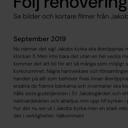
Följ renoverin
Se bilder och kortare filmer från Jako
September 2019
Nu närmar det sig! Jakobs kyrka ska återöppnas
klockan 11. Men inte bara det utan en hel vecka m
kommer det att bli för att så många som möjligt s
kyrkorummet. Några hantverkare och församlingens
handen på allt som behöver fixas innan återöppn
ersätta de främre bänkarna och inventarier ska 
hålls sista gudstjänsten i S:t Jakobsgården och e
nattvardskärlen och altarljus mm upp till kyrkan 
hur det nu ser ut i Jakobs kyrka men en stark r
det i verkligheten. Välkommen!