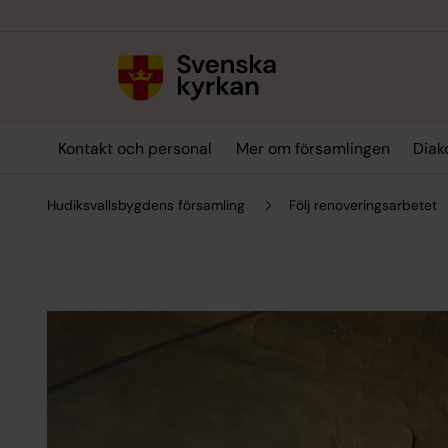
Till innehållet
Till undermeny
Kontakt och personal
Mer om församlingen
Diak
Hudiksvallsbygdens församling
Följ renoveringsarbetet