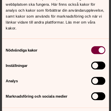
Bernt Lagelius Ordförande Uppsala stifts
webbplatsen ska fungera. Här finns också kakor för
lekmannaförbund
analys och kakor som förbättrar din användarupplevelse,
samt kakor som används för marknadsföring och när vi
länkar vidare till andra plattformar. Läs mer om våra
kakor.
Samtyckesval
Nödvändiga kakor
Inställningar
Analys
Marknadsföring och sociala medier
Foto: Bernt Lagelius
Deltagarna 27 april 2025 i Hälsingtuna kyrka