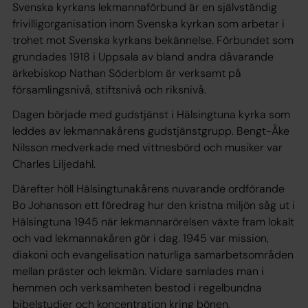
Svenska kyrkans lekmannaförbund är en självständig
frivilligorganisation inom Svenska kyrkan som arbetar i
trohet mot Svenska kyrkans bekännelse. Förbundet som
grundades 1918 i Uppsala av bland andra dåvarande
ärkebiskop Nathan Söderblom är verksamt på
församlingsnivå, stiftsnivå och riksnivå.
Dagen började med gudstjänst i Hälsingtuna kyrka som
leddes av lekmannakårens gudstjänstgrupp. Bengt-Åke
Nilsson medverkade med vittnesbörd och musiker var
Charles Liljedahl.
Därefter höll Hälsingtunakårens nuvarande ordförande
Bo Johansson ett föredrag hur den kristna miljön såg ut i
Hälsingtuna 1945 när lekmannarörelsen växte fram lokalt
och vad lekmannakåren gör i dag. 1945 var mission,
diakoni och evangelisation naturliga samarbetsområden
mellan präster och lekmän. Vidare samlades man i
hemmen och verksamheten bestod i regelbundna
bibelstudier och koncentration kring bönen,