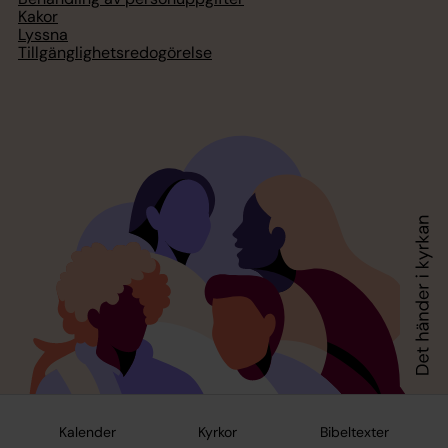
Kakor
Lyssna
Tillgänglighetsredogörelse
Kalender
Kyrkor
Bibeltexter