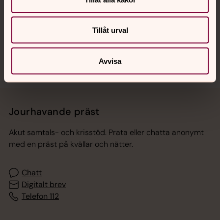
Tillåt urval
Sociala kanaler
Avvisa
Jourhavande präst
Akut samtals- och krisstöd. Prata eller chatta anonymt
med en präst på kvällar och nätter.
Chatt
Digitalt brev
Telefon 112