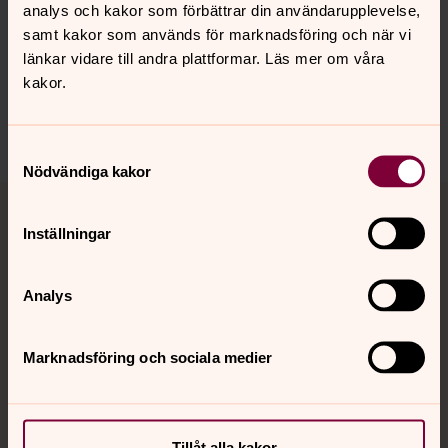
analys och kakor som förbättrar din användarupplevelse,
Synpunkter eller frågor på sidans
samt kakor som används för marknadsföring och när vi
innehåll?
länkar vidare till andra plattformar. Läs mer om våra
kakor.
hudiksvallsbygdens.forsamling@svenskakyrkan.se
Dela
Samtyckesval
Nödvändiga kakor
Tillbaka till toppen
Tillbaka till innehållet
Inställningar
Kontakt
Analys
Marknadsföring och sociala medier
Kalender
Hitta snabbt
Tillåt alla kakor