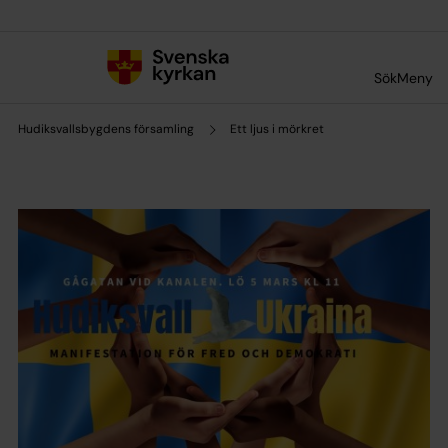
Till innehållet
Till undermeny
Sök
Meny
Hudiksvallsbygdens församling
Ett ljus i mörkret