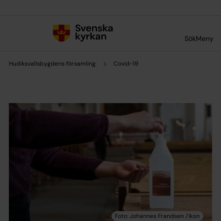
Till innehållet
Till undermeny
Sök
Meny
Hudiksvallsbygdens församling
Covid-19