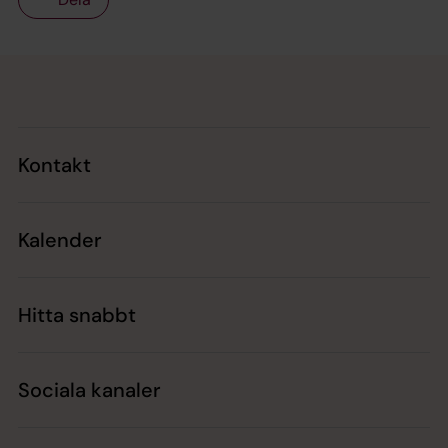
Tillbaka till toppen
Tillbaka till innehållet
Kontakt
Kalender
Hitta snabbt
Sociala kanaler