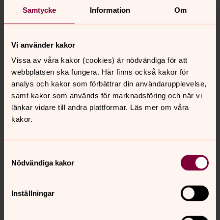
grupp för sig.
Vuxenkörerna
skjuter upp sina starter till
Samtycke
Information
Om
tidigast februari.
Social/diakonal verksamhet
”Hörnan” och språkkaféet
Vi använder kakor
håller öppet som vanligt men antalet besökare
Vissa av våra kakor (cookies) är nödvändiga för att
begränsas.
webbplatsen ska fungera. Här finns också kakor för
analys och kakor som förbättrar din användarupplevelse,
Så här många får vistas i församlingens
samt kakor som används för marknadsföring och när vi
kyrkor och lokaler utan Vaccinationsbevis:
länkar vidare till andra plattformar. Läs mer om våra
kakor.
Kyrkor
Jakobs kyrka: 50 st
Hälsingtuna kyrka: 50 st
Samtyckesval
Rogsta kyrka: 50 st
Nödvändiga kakor
Håsta kyrka: 40 st
Björkberg kyrka: 40 st
Idenor kyrka: 35 st
Inställningar
Församlingshem