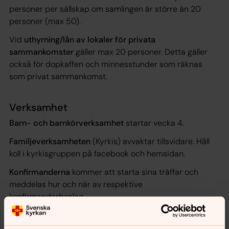
personer per sällskap om samlingen är större än 20
personer (max 50).
Vid
uthyrning/lån av lokaler för privata
sammankomster
gäller max 20 personer. Detta gäller
också för dopkaffen och minnesstunder som räknas
som privat sammankomst.
Verksamhet
Barn- och barnkörverksamhet
startar vecka 4.
Familjeverksamheten
(Kyrkis) avvaktar tillsvidare. Håll
koll i kyrkisgruppen på facebook och hemsidan.
Konfirmanderna
kommer att starta sina träffar och
meddelas hur och när av respektive
konfirmandarbeslag.
Vuxenverksamheten
mindre
samtalsgrupper
kommer
att kunna fortsätta att träffas men beslut tas i varje