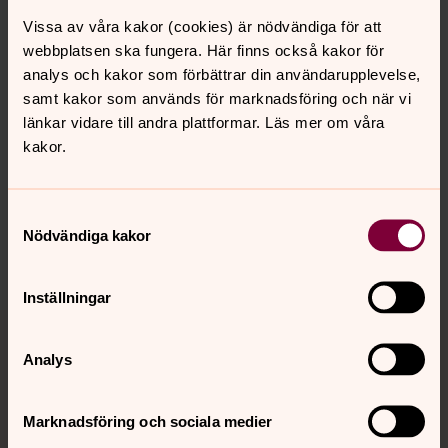
hänvisas till ingång från Repslagargatan (baksidan av
huset, mitt emot prästgården).
Vissa av våra kakor (cookies) är nödvändiga för att
webbplatsen ska fungera. Här finns också kakor för
Fredag: Församlingsexpeditionen är stängd
analys och kakor som förbättrar din användarupplevelse,
samt kakor som används för marknadsföring och när vi
länkar vidare till andra plattformar. Läs mer om våra
kakor.
Synpunkter eller frågor på sidans
innehåll?
Samtyckesval
hudiksvallsbygdens.forsamling@svenskakyrkan.se
Nödvändiga kakor
Dela
Inställningar
Tillbaka till toppen
Tillbaka till innehållet
Analys
Kontakt
Marknadsföring och sociala medier