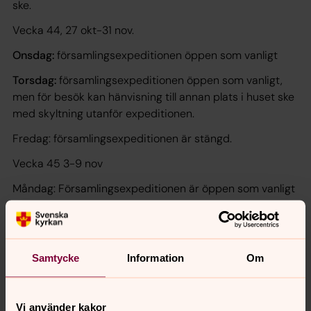
ske.
Vecka 44, 27 okt-31 nov.
Onsdag:
församlingsexpeditionen öppen som vanligt
Torsdag:
församlingsexpeditionen öppen som vanligt,
men för besök kan hänvisning till annan plats i huset ske
med skyltning utanför expeditionen.
Fredag: församlingsexpeditionen är stängd.
Vecka 45 3-9 nov
Måndag: Församlingsexpeditionen är öppen som vanligt
Tisdag: Församlingsexpeditionen är öppen som vanligt
Onsdag: Församlingsexpeditionen är öppen men besök
hänvisas till ingång från Repslagargatan (baksidan av
Samtycke
Information
Om
huset, mitt emot prästgården).
Torsdag: Församlingsexpeditionen är öppen men besök
Vi använder kakor