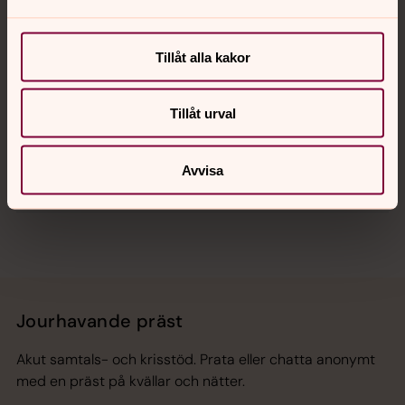
Kalender
Tillåt alla kakor
Hitta snabbt
Tillåt urval
Avvisa
Sociala kanaler
Jourhavande präst
Akut samtals- och krisstöd. Prata eller chatta anonymt
med en präst på kvällar och nätter.