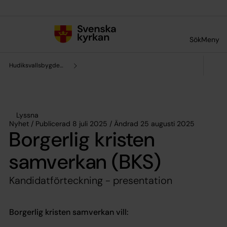
Till innehållet
Till undermeny
Sök
Meny
Hudiksvallsbygdens församling
Lyssna
Nyhet / Publicerad 8 juli 2025 / Ändrad 25 augusti 2025
Borgerlig kristen
samverkan (BKS)
Kandidatförteckning - presentation
Borgerlig kristen samverkan vill: