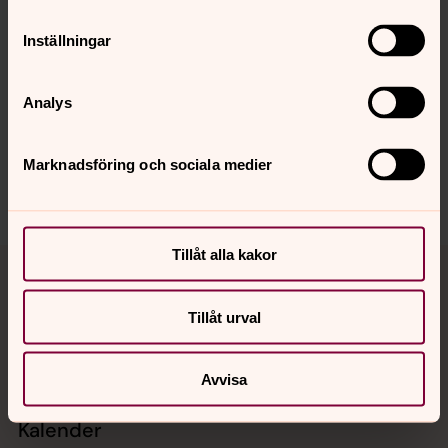
Inställningar
Synpunkter eller frågor på sidans
Analys
innehåll?
hudiksvallsbygdens.forsamling@svenskakyrkan.se
Marknadsföring och sociala medier
Dela
Tillbaka till toppen
Tillbaka till innehållet
Tillåt alla kakor
Tillåt urval
Kontakt
Avvisa
Kalender