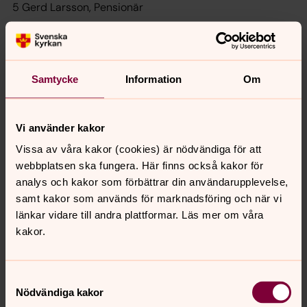
5 Gerd Larsson, Pensionär
6 Agneta Palmqvist, Lärare
7 John Myrgren, Kock
Samtycke
Information
Om
Vi använder kakor
Vissa av våra kakor (cookies) är nödvändiga för att
webbplatsen ska fungera. Här finns också kakor för
analys och kakor som förbättrar din användarupplevelse,
samt kakor som används för marknadsföring och när vi
länkar vidare till andra plattformar. Läs mer om våra
kakor.
Fv. John Myrgren, Inger Jansson, Pärlennart Larsson, Rut
Samtyckesval
Bodén, Torsten Myrgren, Gerd Larsson. Saknas på
Nödvändiga kakor
bilden: Agneta Palmqvist.