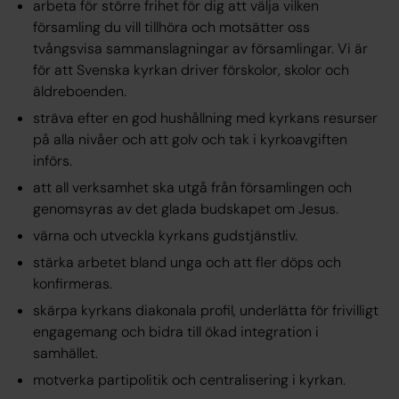
arbeta för större frihet för dig att välja vilken
församling du vill tillhöra och motsätter oss
tvångsvisa sammanslagningar av församlingar. Vi är
för att Svenska kyrkan driver förskolor, skolor och
äldreboenden.
sträva efter en god hushållning med kyrkans resurser
på alla nivåer och att golv och tak i kyrkoavgiften
införs.
att all verksamhet ska utgå från församlingen och
genomsyras av det glada budskapet om Jesus.
värna och utveckla kyrkans gudstjänstliv.
stärka arbetet bland unga och att fler döps och
konfirmeras.
skärpa kyrkans diakonala profil, underlätta för frivilligt
engagemang och bidra till ökad integration i
samhället.
motverka partipolitik och centralisering i kyrkan.