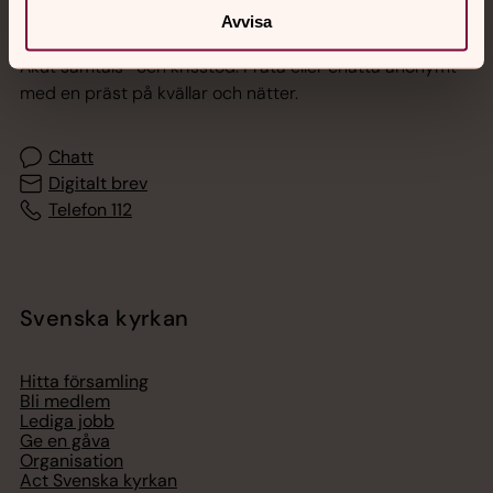
Jourhavande präst
Avvisa
Akut samtals- och krisstöd. Prata eller chatta anonymt
med en präst på kvällar och nätter.
Chatt
Digitalt brev
Telefon 112
Svenska kyrkan
Hitta församling
Bli medlem
Lediga jobb
Ge en gåva
Organisation
Act Svenska kyrkan