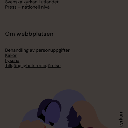
Svenska kyrkan i utlandet
Press – nationell nivå
Om webbplatsen
Behandling av personuppgifter
Kakor
Lyssna
Tillgänglighetsredogörelse