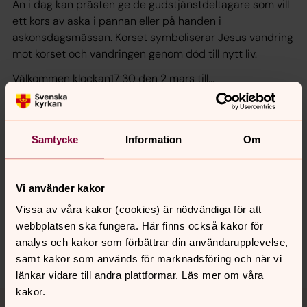
Än i dag kan prästen ge de gudstjänstdeltagare som vill
ett kors av aska i pannan eller på handen i
askonsdagsmässan. Korset symboliserar Jesus vandring
mot korset och vandringen genom död till nytt liv.
Välkommen klockan17:30 den 2 mars till...
...Askonsdagsmässa i Jakobs kyrka, Erik B Tanzborn,
Astrid Uhlin, Anette Hylander.
Samtycke
Information
Om
Synpunkter eller frågor på sidans
Vi använder kakor
innehåll?
Vissa av våra kakor (cookies) är nödvändiga för att
webbplatsen ska fungera. Här finns också kakor för
hudiksvallsbygdens.forsamling@svenskakyrkan.se
analys och kakor som förbättrar din användarupplevelse,
Dela
samt kakor som används för marknadsföring och när vi
länkar vidare till andra plattformar. Läs mer om våra
kakor.
Tillbaka till toppen
Tillbaka till innehållet