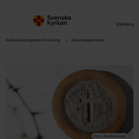
Till innehållet
Till undermeny
Sök
Meny
Hudiksvallsbygdens församling
Askonsdagsmässa