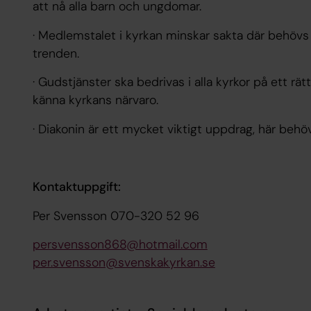
att nå alla barn och ungdomar.
· Medlemstalet i kyrkan minskar sakta där behövs 
trenden.
· Gudstjänster ska bedrivas i alla kyrkor på ett r
känna kyrkans närvaro.
· Diakonin är ett mycket viktigt uppdrag, här behövs
Kontaktuppgift:
Per Svensson 070-320 52 96
persvensson868@hotmail.com
per.svensson@svenskakyrkan.se