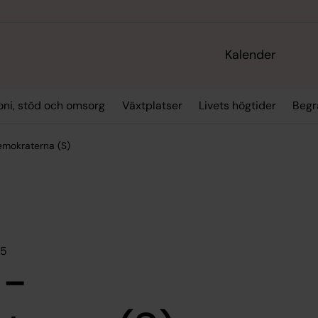
Kalender
oni, stöd och omsorg
Växtplatser
Livets högtider
Begr
demokraterna (S)
25
 -