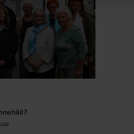
nnehåll?
n.se