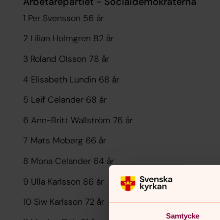
Arbetarepartiet - Socialdemokraterna
1 Per Svensson 56 år
2 Lilian Holmgren 82 år
3 Roland Olsson 78 år
4 Elisabeth Lundin 68 år
5 Leif Celander 68 år
6 Ann-Britt Wallström 76 år
7 Mats Moberg 66 år
8 Mona Celander 64 år
9 Ulla Karlsson 86 år
10 Siw Karlsson 72 år
Samtycke