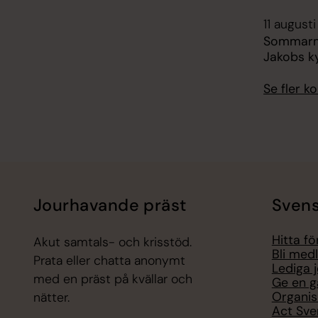
11 augusti
Sommarmus
Jakobs ky
Se fler 
Jourhavande präst
Svens
Hitta f
Akut samtals- och krisstöd.
Bli med
Prata eller chatta anonymt
Lediga 
med en präst på kvällar och
Ge en g
Organis
nätter.
Act Sve