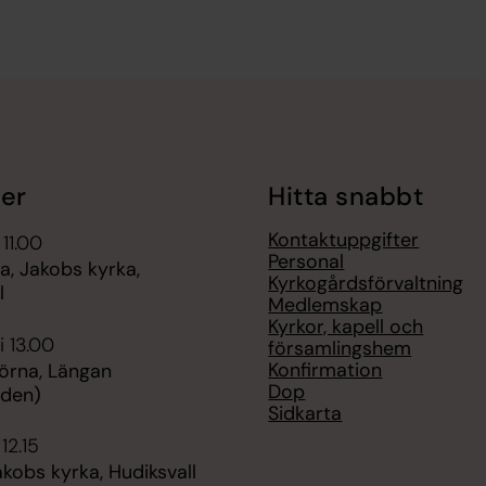
er
Hitta snabbt
Kontaktuppgifter
 11.00
Personal
, Jakobs kyrka,
Kyrkogårdsförvaltning
l
Medlemskap
Kyrkor, kapell och
i 13.00
församlingshem
Konfirmation
örna, Längan
Dop
rden)
Sidkarta
 12.15
kobs kyrka, Hudiksvall