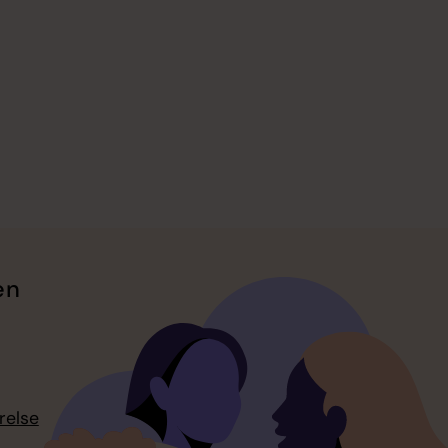
en
relse