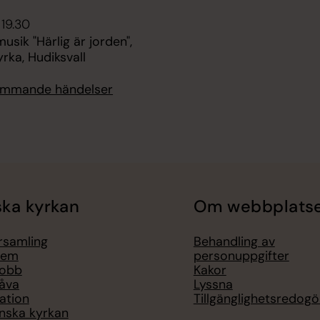
 19.30
ik "Härlig är jorden",
rka, Hudiksvall
kommande händelser
ka kyrkan
Om webbplats
örsamling
Behandling av
lem
personuppgifter
jobb
Kakor
åva
Lyssna
ation
Tillgänglighetsredogö
nska kyrkan