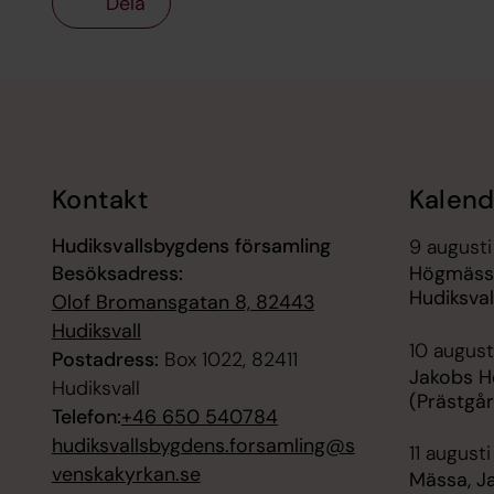
Dela
Tillbaka till toppen
Tillbaka till innehållet
Kontakt
Kalend
Hudiksvallsbygdens församling
9 augusti
Besöksadress:
Högmässa
Hudiksval
Olof Bromansgatan 8, 82443
Hudiksvall
10 august
Postadress:
Box 1022, 82411
Jakobs H
Hudiksvall
(Prästgå
Telefon:
+46 650 540784
hudiksvallsbygdens.forsamling@s
11 augusti
venskakyrkan.se
Mässa, Ja