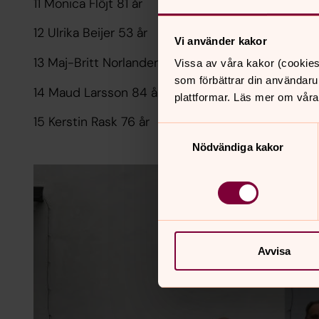
11 Monica Flöjt 81 år
12 Ulrika Beijer 53 år
Vi använder kakor
13 Maj-Britt Norlander 76 år
Vissa av våra kakor (cookies
som förbättrar din användaru
14 Maud Larsson 84 år
plattformar. Läs mer om våra
15 Kerstin Rask 76 år
Samtyckesval
Nödvändiga kakor
Avvisa