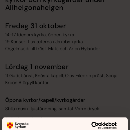
Allhelgonahelgen
Fredag 31 oktober
14-17 Idenors kyrka, öppen kyrka
19 Konsert Lux æterna i Jakobs kyrka
Orgelmusik till tröst. Mats och Arion Hylander
Lördag 1 november
11 Gudstjänst, Knösta kapell, Olov Eiledrin präst, Sonja
Kroon Björgyll kantor
Öppna kyrkor/kapell/kyrkogårdar
Stilla musik, ljuständning, samtal. Varm dryck.
Sofiedals griftegård
Kapellet och expeditionen öppna 12-17.