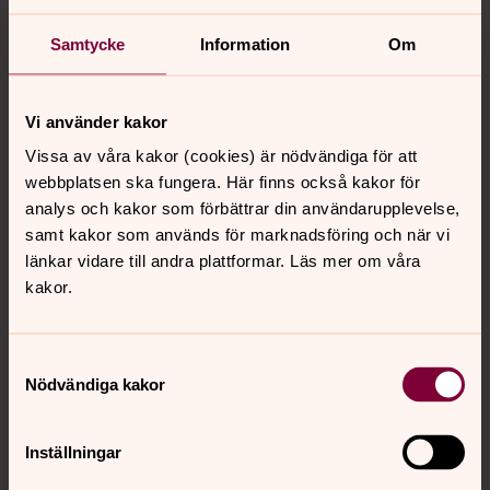
Rogsta,
kyrkan öppen 12-14.30.
Samtycke
Information
Om
Stilla orgelmusik 13-14.
Anette Hylander
Hälsingtuna,
kyrkan öppen 12-17.30.
Stilla orgelmusik kl 13-14.
Sonja Kroon Björgyll
Vi använder kakor
Hudiksvall,
Jakobs kyrka öppen 14-16.30
Vissa av våra kakor (cookies) är nödvändiga för att
Stilla orgelmusik 15-16.
Kristofer Sundman
webbplatsen ska fungera. Här finns också kakor för
analys och kakor som förbättrar din användarupplevelse,
samt kakor som används för marknadsföring och när vi
Minnesgudstjänster
länkar vidare till andra plattformar. Läs mer om våra
15 Rogsta kyrka, Tomas Jönsson, präst, Anette Hylander,
kakor.
musiker, Mariakören
17 Jakobs kyrka, Olov Eiledrin. päst, Kristofer Sundman,
musiker, Jakobs Vokalensemble.
Samtyckesval
Nödvändiga kakor
18 Hälsingtuna kyrka, Tomas Jönsson, Anette Hylander,
musiker. Björkbergskören under ledning av Kersin
Winblad von Walter.
Inställningar