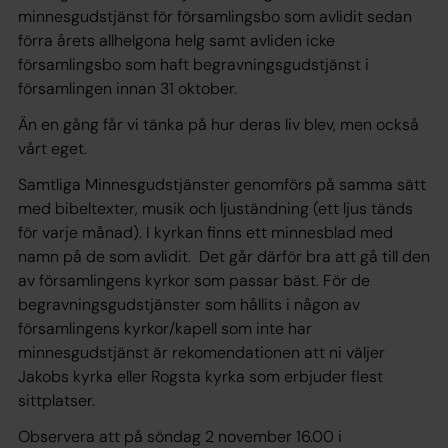
minnesgudstjänst för församlingsbo som avlidit sedan
förra årets allhelgona helg samt avliden icke
församlingsbo som haft begravningsgudstjänst i
församlingen innan 31 oktober.
Än en gång får vi tänka på hur deras liv blev, men också
vårt eget.
Samtliga Minnesgudstjänster genomförs på samma sätt
med bibeltexter, musik och ljuständning (ett ljus tänds
för varje månad). I kyrkan finns ett minnesblad med
namn på de som avlidit. Det går därför bra att gå till den
av församlingens kyrkor som passar bäst. För de
begravningsgudstjänster som hållits i någon av
församlingens kyrkor/kapell som inte har
minnesgudstjänst är rekomendationen att ni väljer
Jakobs kyrka eller Rogsta kyrka som erbjuder flest
sittplatser.
Observera att på söndag 2 november 16.00 i