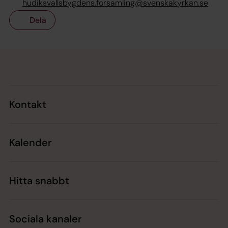
hudiksvallsbygdens.forsamling@svenskakyrkan.se
Dela
Tillbaka till toppen
Tillbaka till innehållet
Kontakt
Kalender
Hitta snabbt
Sociala kanaler