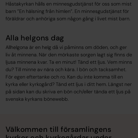
Håstakyrkan hålls en minnesgudstjänst för oss som mist
barn
”En hälsning från himlen”.
En minnesgudstjänst för
föräldrar och anhöriga som någon gång i livet mist barn.
Alla helgons dag
Allhelgona är en helg då vi påminns om döden, och ger
liv åt minnena. När den mörkaste sorgen lagt sig finns de
ljusa minnena kvar. Ta en minut! Tänd ett ljus. Vem minns
du? Till minne av nära och kära. I bön och tacksamhet.
För egen eftertanke och ro. Kan du inte komma till en
kyrka eller kyrkogård? Tänd ett ljus i ditt hem. Längst ner
på sidan kan du skriva en bön och/eller tända ett ljus på
svenska kyrkans bönewebb.
Välkommen till församlingens
kyrkor och kyrkogårdar under