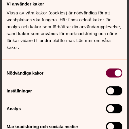
Vi använder kakor
Bibelsällskapets bibelpris för sitt pedagogiska och
inspirerande arbete med Bibeln. Lars Olov är även far till
Vissa av våra kakor (cookies) är nödvändiga för att
Olof Edsinger, välkänd kristen profil i Sverige.
webbplatsen ska fungera. Här finns också kakor för
analys och kakor som förbättrar din användarupplevelse,
arr. Hudiksvalls kristna råd
samt kakor som används för marknadsföring och när vi
länkar vidare till andra plattformar. Läs mer om våra
kakor.
Synpunkter eller frågor på sidans
innehåll?
Samtyckesval
Nödvändiga kakor
hudiksvallsbygdens.forsamling@svenskakyrkan.se
Dela
Inställningar
Tillbaka till toppen
Tillbaka till innehållet
Analys
Marknadsföring och sociala medier