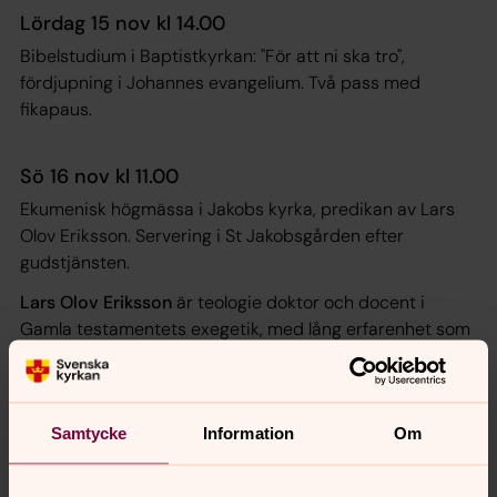
Lördag 15 nov kl 14.00
Bibelstudium i Baptistkyrkan: "För att ni ska tro",
fördjupning i Johannes evangelium. Två pass med
fikapaus.
Sö 16 nov kl 11.00
Ekumenisk högmässa i Jakobs kyrka, predikan av Lars
Olov Eriksson. Servering i St Jakobsgården efter
gudstjänsten.
Lars Olov Eriksson
är teologie doktor och docent i
Gamla testamentets exegetik, med lång erfarenhet som
lärare och rektor vid Johannelunds teologiska högskola.
Han är präst inom EFS och Svenska kyrkan, och har
undervisat både i Sverige och internationellt. Eriksson är
Samtycke
Information
Om
en uppskattad författare till flera böcker om
bibeltolkning, bland annat Profeterna, Poeterna och För
att ni ska tro. År 2020 tilldelades han Svenska