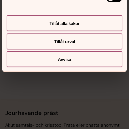
Kontakt
Kalender
Tillåt alla kakor
Tillåt urval
Hitta snabbt
Avvisa
Sociala kanaler
Jourhavande präst
Akut samtals- och krisstöd. Prata eller chatta anonymt