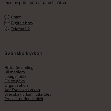
med en präst på kvällar och nätter.
Chatt
Digitalt brev
Telefon 112
Svenska kyrkan
Hitta församling
Bli medlem
Lediga jobb
Ge en gåva
Organisation
Act Svenska kyrkan
Svenska kyrkan i utlandet
Press – nationell nivå