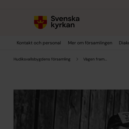
Till innehållet
Till undermeny
Kontakt och personal
Mer om församlingen
Diak
Hudiksvallsbygdens församling
Vägen fram...