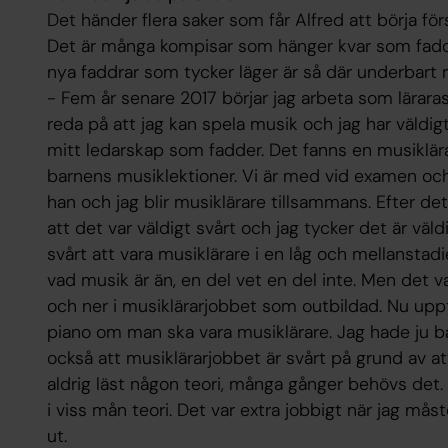
Det händer flera saker som får Alfred att börja fö
Det är många kompisar som hänger kvar som fad
nya faddrar som tycker läger är så där underbart r
- Fem år senare 2017 börjar jag arbeta som lärarass
reda på att jag kan spela musik och jag har väl
mitt ledarskap som fadder. Det fanns en musiklär
barnens musiklektioner. Vi är med vid examen och j
han och jag blir musiklärare tillsammans. Efter det
att det var väldigt svårt och jag tycker det är väl
svårt att vara musiklärare i en låg och mellanstad
vad musik är än, en del vet en del inte. Men det va
och ner i musiklärarjobbet som outbildad. Nu uppt
piano om man ska vara musiklärare. Jag hade ju ba
också att musiklärarjobbet är svårt på grund av at
aldrig läst någon teori, många gånger behövs det.
i viss mån teori. Det var extra jobbigt när jag måste
ut.