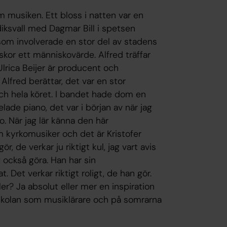
m musiken. Ett bloss i natten var en
iksvall med Dagmar Bill i spetsen
 som involverade en stor del av stadens
kor ett människovärde. Alfred träffar
lrica Beijer är producent och
Alfred berättar, det var en stor
och hela köret. I bandet hade dom en
ade piano, det var i början av när jag
o. När jag lär känna den här
m kyrkomusiker och det är Kristofer
 de verkar ju riktigt kul, jag vart avis
g också göra. Han har sin
. Det verkar riktigt roligt, de han gör.
ler? Ja absolut eller mer en inspiration
på skolan som musiklärare och på somrarna