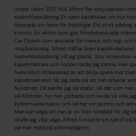
Under våren 2017 fick Alfred fler erbjudanden ino
teaterföreställning En sann berättelse om hur Hud
öppnade sin famn för flyktingar. Ett stort pådrag
kvinnor. En aktion som gav frihetsberövade männis
Cia Olsson som ansvarar för manus och regi och U
musikansvarig. Alfred träffar även kapellmästaren. 
teaterföreställning vill jag påstå. Stor ensemble 
kapellmästare och honom lärde jag känna. Han spel
hade blivit intresserad av att börja spela mer pian
kapellmästaren får jag reda på att han arbetar so
Sundman. Då kände jag så starkt, så där som han gör,
på Kristofer, hur han jobbade och levde så ville ja
kyrkomusikertjänst och så har sin jazztrio och annat
Man kan säga att han är en liten förebild för dig el
skulle jag vilja säga. Alfred fortsatte sin tjänst 
var han med på sommarlägren.