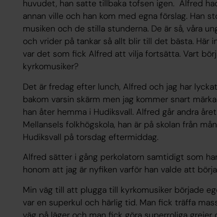
huvudet, han satte tillbaka tofsen igen. Alfred ha
annan ville och han kom med egna förslag. Han stod
musiken och de stilla stunderna. De är så, våra un
och vrider på tankar så allt blir till det bästa. Här
var det som fick Alfred att vilja fortsätta. Vart börj
kyrkomusiker?
Det är fredag efter lunch, Alfred och jag har lyckats
bakom varsin skärm men jag kommer snart märka a
han åter hemma i Hudiksvall. Alfred går andra åre
Mellansels folkhögskola, han är på skolan från må
Hudiksvall på torsdag eftermiddag.
Alfred sätter i gång perkolatorn samtidigt som han
honom att jag är nyfiken varför han valde att börja
Min väg till att plugga till kyrkomusiker började e
var en superkul och härlig tid. Man fick träffa ma
väg på läger och man fick göra superroliga grejer