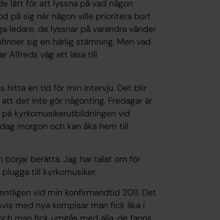
de lätt för att lyssna på vad någon
 på sig när någon ville prioritera bort
ga ledare, de lyssnar på varandra vänder
 infinner sig en härlig stämning. Men vad
ar Alfreds väg att läsa till
 hitta en tid för min intervju. Det blir
tt det inte gör någonting. Fredagar är
t på kyrkomusikerutbildningen vid
ndag morgon och kan åka hem till
 börjar berätta. Jag har talat om för
 plugga till kyrkomusiker.
gentligen vid min konfirmandtid 2011. Det
ssvis med nya kompisar man fick åka i
 och man fick umgås med alla, de fanns