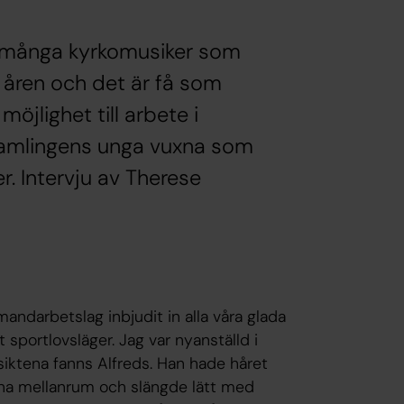
r många kyrkomusiker som
 åren och det är få som
 möjlighet till arbete i
rsamlingens unga vuxna som
er. Intervju av Therese
mandarbetslag inbjudit in alla våra glada
t sportlovsläger. Jag var nyanställd i
nsiktena fanns Alfreds. Han hade håret
na mellanrum och slängde lätt med