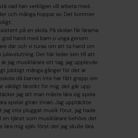
rstå vad han verkligen vill arbeta med.
der och många hoppar av. Det kommer
oligt.
istent på en skola. På skolan får lärarna
digt god hand med barn o unga genom
are där och vi turas om att ta hand om
ulavslutning. Det här leder sen till att
 är jag musiklärare ett tag, jag upplevde
digt jobbigt många gånger för det är
ieskola då barnen inte har fått grepp om
r väldigt lärorikt för mig, det går upp
äcker jag att man måste lära sig spela
ra spelat gitarr innan. Jag upptäckte
t jag inte pluggat musik förut, jag hade
 I en tjänst som musiklärare behövs det
 lära mig själv först det jag skulle lära