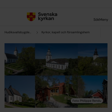
Till innehållet
Till undermeny
Sök
Meny
Hudiksvallsbygdens församling
Kyrkor, kapell och församlingshem