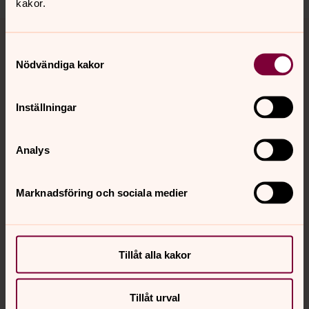
kakor.
Tillbaka till toppen
Tillbaka till innehållet
Samtyckesval
Nödvändiga kakor
Kontakt
Inställningar
Kalender
Analys
Marknadsföring och sociala medier
Hitta snabbt
Sociala kanaler
Tillåt alla kakor
Tillåt urval