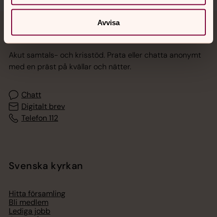
Avvisa
Jourhavande präst
Akut samtals- och krisstöd. Prata eller chatta anonymt
med en präst på kvällar och nätter.
Chatt
Digitalt brev
Telefon 112
Svenska kyrkan
Hitta församling
Bli medlem
Lediga jobb