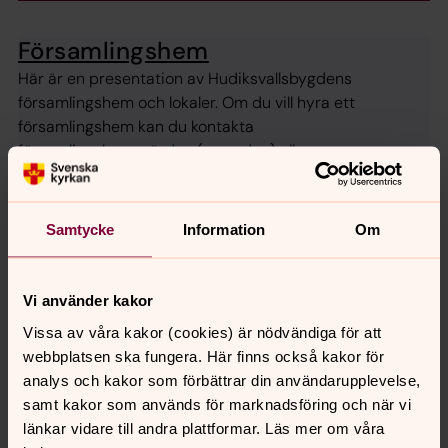
Församlingshem
Här är en presentation av Hudiksvallsbygdens
församlingshem och lokaler. Om du vill hyra ett
församlingshem kan du kontakta
församlingshemsvärden (se nedan) eller
församlingsexpeditionen.
Samtycke
Information
Om
Senast ändrad 30 juni 2026
Synpunkter eller frågor på sidans
Vi använder kakor
innehåll?
Vissa av våra kakor (cookies) är nödvändiga för att
hudiksvallsbygdens.forsamling@svenskakyrkan.se
webbplatsen ska fungera. Här finns också kakor för
analys och kakor som förbättrar din användarupplevelse,
Dela
samt kakor som används för marknadsföring och när vi
länkar vidare till andra plattformar. Läs mer om våra