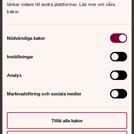
innehåll?
länkar vidare till andra plattformar. Läs mer om våra
kakor.
hudiksvallsbygdens.forsamling@svenskakyrkan.se
Tillbaka till toppen
Tillbaka till innehållet
Samtyckesval
Nödvändiga kakor
Inställningar
Kontakt
Analys
Kalender
Marknadsföring och sociala medier
Hitta snabbt
Tillåt alla kakor
Sociala kanaler