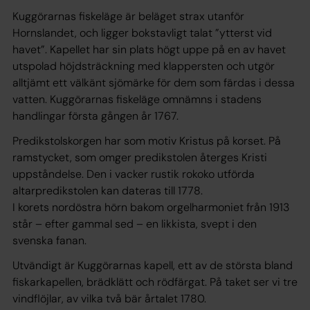
Kuggörarnas fiskeläge är beläget strax utanför
Hornslandet, och ligger bokstavligt talat ”ytterst vid
havet”. Kapellet har sin plats högt uppe på en av havet
utspolad höjdsträckning med klappersten och utgör
alltjämt ett välkänt sjömärke för dem som färdas i dessa
vatten. Kuggörarnas fiskeläge omnämns i stadens
handlingar första gången år 1767.
Predikstolskorgen har som motiv Kristus på korset. På
ramstycket, som omger predikstolen återges Kristi
uppståndelse. Den i vacker rustik rokoko utförda
altarpredikstolen kan dateras till 1778.
I korets nordöstra hörn bakom orgelharmoniet från 1913
står – efter gammal sed – en likkista, svept i den
svenska fanan.
Utvändigt är Kuggörarnas kapell, ett av de största bland
fiskarkapellen, brädklätt och rödfärgat. På taket ser vi tre
vindflöjlar, av vilka två bär årtalet 1780.