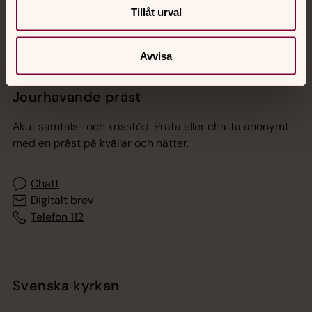
Tillåt urval
Avvisa
Jourhavande präst
Akut samtals- och krisstöd. Prata eller chatta anonymt
med en präst på kvällar och nätter.
Chatt
Digitalt brev
Telefon 112
Svenska kyrkan