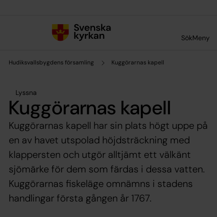
Till innehållet
Till undermeny
Sök
Meny
Hudiksvallsbygdens församling
Kuggörarnas kapell
Lyssna
Kuggörarnas kapell
Kuggörarnas kapell har sin plats högt uppe på
en av havet utspolad höjdsträckning med
klappersten och utgör alltjämt ett välkänt
sjömärke för dem som färdas i dessa vatten.
Kuggörarnas fiskeläge omnämns i stadens
handlingar första gången år 1767.