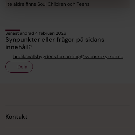
lite äldre finns Soul Children och Teens.
Senast ändrad 4 februari 2026
Synpunkter eller frågor på sidans
innehåll?
hudiksvallsbygdens.forsamling@svenskakyrkan.se
Dela
Tillbaka till toppen
Tillbaka till innehållet
Kontakt