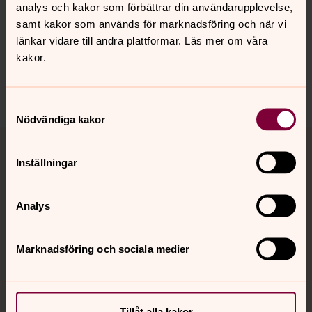
analys och kakor som förbättrar din användarupplevelse,
Senast ändrad 19 april 2016
Synpunkter eller frågor på sidans
samt kakor som används för marknadsföring och när vi
innehåll?
länkar vidare till andra plattformar. Läs mer om våra
kakor.
hudiksvallsbygdens.forsamling@svenskakyrkan.se
Dela
Samtyckesval
Nödvändiga kakor
Tillbaka till toppen
Tillbaka till innehållet
Inställningar
Kontakt
Analys
Marknadsföring och sociala medier
Kalender
Hitta snabbt
Tillåt alla kakor