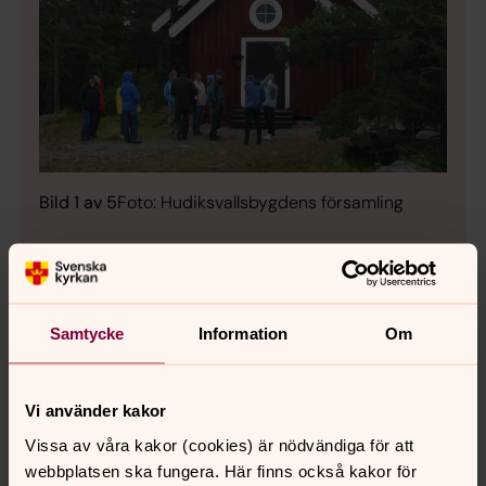
Bild 1 av 5
Foto: Hudiksvallsbygdens församling
Bild 
Samtycke
Information
Om
Öppna bildspel
Vi använder kakor
Vissa av våra kakor (cookies) är nödvändiga för att
webbplatsen ska fungera. Här finns också kakor för