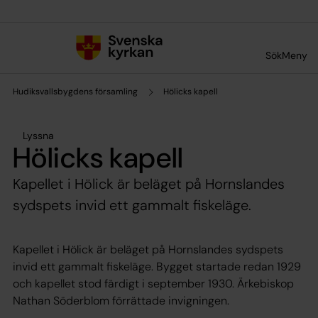
Till innehållet
Till undermeny
Sök
Meny
Hudiksvallsbygdens församling
Hölicks kapell
Lyssna
Hölicks kapell
Kapellet i Hölick är beläget på Hornslandes
sydspets invid ett gammalt fiskeläge.
Kapellet i Hölick är beläget på Hornslandes sydspets
invid ett gammalt fiskeläge. Bygget startade redan 1929
och kapellet stod färdigt i september 1930. Ärkebiskop
Nathan Söderblom förrättade invigningen.