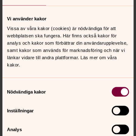
Församlingsvärd, Hudiksvallsbygdens församling
Direkt:
0650-54 07 99
Mobil:
076-115 94 53
Vi använder kakor
lena.svahn@svenskakyrkan.se
E-post:
Vissa av våra kakor (cookies) är nödvändiga för att
webbplatsen ska fungera. Här finns också kakor för
analys och kakor som förbättrar din användarupplevelse,
samt kakor som används för marknadsföring och när vi
länkar vidare till andra plattformar. Läs mer om våra
kakor.
Samtyckesval
Nödvändiga kakor
Inställningar
Analys