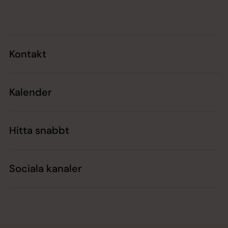
Tillbaka till toppen
Tillbaka till innehållet
Kontakt
Kalender
Hitta snabbt
Sociala kanaler