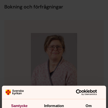
Bokning och förfrågningar
Samtycke
Information
Om
Lena Svahn