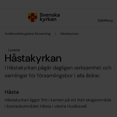
Till innehållet
Till undermeny
Sök
Meny
Hudiksvallsbygdens församling
Håstakyrkan
Lyssna
Håstakyrkan
I Håstakyrkan pågår dagligen verksamhet och
samlingar för församlingsbor i alla åldrar.
Håsta
Håstakyrkan ligger fint i kanten på ett litet skogsområde
i bostadsområdet Håsta i västra Hudiksvall.