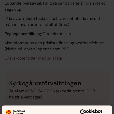
Löpande 1-årsavtal:
Faktura sänds varje år tills avtalet
sägs upp.
(Alla avtal måste tecknas och vara inbetalda minst 1
månad innan arbetet skall utföras.)
Engångsbeställning:
T.ex. blombukett.
Mer information och prislista finns i gravskötselfoldern
(klicka på länken) öppnas som PDF
Gravskötselfolder med prislista
Kyrkogårdsförvaltningen
Telefon
: 0650-54 07 96 (expeditionstid 10-12,
helgfria vardagar)
Postadress
: Hudiksvallsbygdens församling, Box