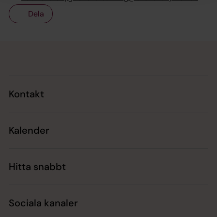
Dela
Tillbaka till toppen
Tillbaka till innehållet
Kontakt
Kalender
Hitta snabbt
Sociala kanaler