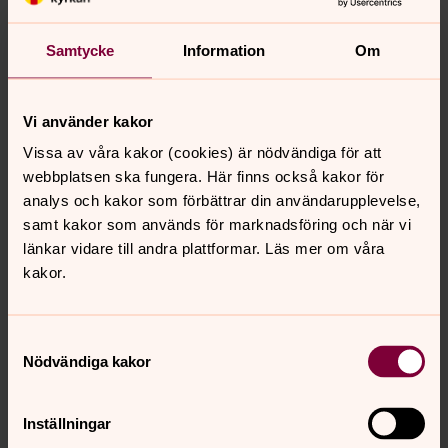
1022, 824 11 Hudiksvall
Besöksadress
: Sofiedals griftegård, Kungsgatan
Samtycke
Information
Om
55, 824 34 Hudiksvall
E-post
:
Vi använder kakor
hudiksvall.kyrkogardsforvaltning@svenskakyrkan.se
Vissa av våra kakor (cookies) är nödvändiga för att
webbplatsen ska fungera. Här finns också kakor för
analys och kakor som förbättrar din användarupplevelse,
samt kakor som används för marknadsföring och när vi
länkar vidare till andra plattformar. Läs mer om våra
kakor.
Samtyckesval
Nödvändiga kakor
Inställningar