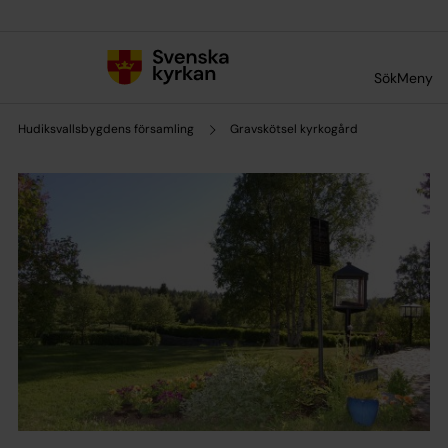
Till innehållet
Till undermeny
Sök
Meny
Hudiksvallsbygdens församling
Gravskötsel kyrkogård