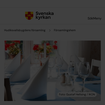
Till innehållet
Till undermeny
Sök
Meny
Hudiksvallsbygdens församling
Församlingshem