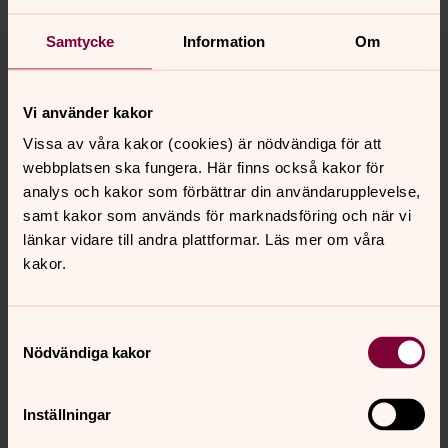
Samtycke
Information
Om
Vi använder kakor
Vissa av våra kakor (cookies) är nödvändiga för att
webbplatsen ska fungera. Här finns också kakor för
analys och kakor som förbättrar din användarupplevelse,
Lena Svahn
samt kakor som används för marknadsföring och när vi
Församlingsvärd, Hudiksvallsbygdens församling
länkar vidare till andra plattformar. Läs mer om våra
kakor.
Direkt:
0650-54 07 99
Mobil:
076-115 94 53
lena.svahn@svenskakyrkan.se
E-post:
Samtyckesval
Nödvändiga kakor
Inställningar
Hudiksvallsbygdens församling