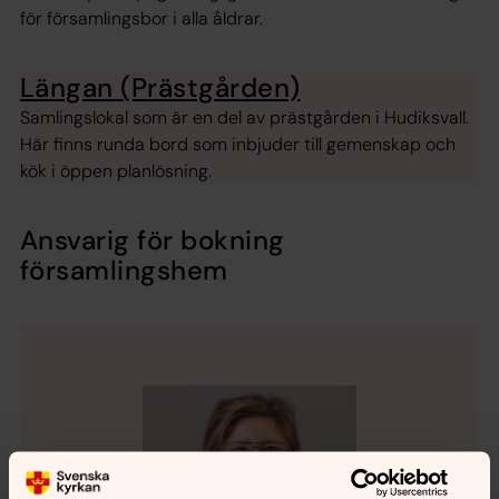
för församlingsbor i alla åldrar.
Längan (Prästgården)
Samlingslokal som är en del av prästgården i Hudiksvall.
Här finns runda bord som inbjuder till gemenskap och
kök i öppen planlösning.
Ansvarig för bokning
församlingshem