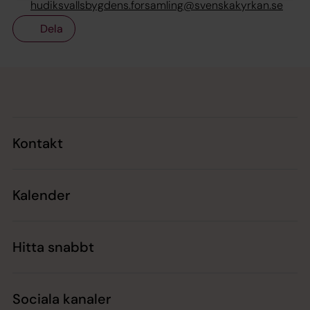
hudiksvallsbygdens.forsamling@svenskakyrkan.se
Dela
Tillbaka till toppen
Tillbaka till innehållet
Kontakt
Kalender
Hitta snabbt
Sociala kanaler