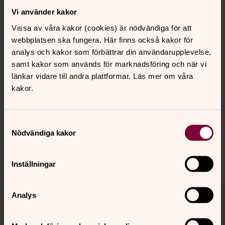
social institution. Om dopbarnets föräldrar dog var det
Vi använder kakor
faddrarnas uppgift att gå in som vårdnadshavare. Så är
det inte längre. I dagens fadderuppdrag ligger det
Vissa av våra kakor (cookies) är nödvändiga för att
ursprungliga uppdraget kvar: att var ett stöd i den
webbplatsen ska fungera. Här finns också kakor för
döptes vandring på trons väg.
analys och kakor som förbättrar din användarupplevelse,
samt kakor som används för marknadsföring och när vi
länkar vidare till andra plattformar. Läs mer om våra
kakor.
Senast ändrad 23 april 2016
Synpunkter eller frågor på sidans
innehåll?
Samtyckesval
Nödvändiga kakor
hudiksvallsbygdens.forsamling@svenskakyrkan.se
Dela
Inställningar
Tillbaka till toppen
Tillbaka till innehållet
Analys