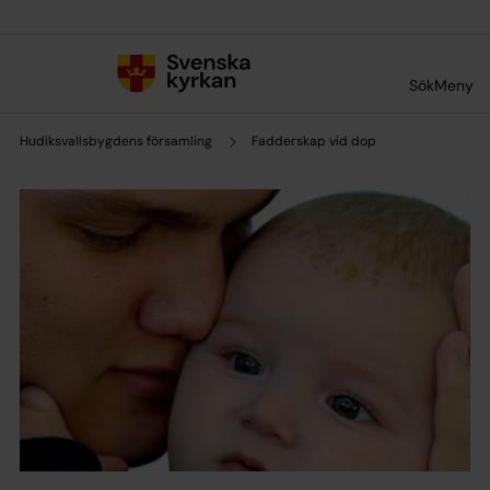
Till innehållet
Till undermeny
Sök
Meny
Hudiksvallsbygdens församling
Fadderskap vid dop