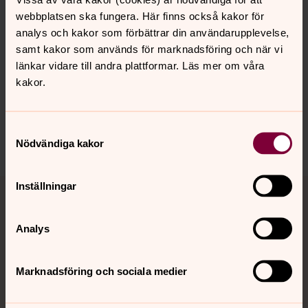
webbplatsen ska fungera. Här finns också kakor för
analys och kakor som förbättrar din användarupplevelse,
samt kakor som används för marknadsföring och när vi
Senast ändrad 29 juni 2017
länkar vidare till andra plattformar. Läs mer om våra
Synpunkter eller frågor på sidans
kakor.
innehåll?
hudiksvallsbygdens.forsamling@svenskakyrkan.se
Samtyckesval
Dela
Nödvändiga kakor
Tillbaka till toppen
Tillbaka till innehållet
Inställningar
Analys
Kontakt
Marknadsföring och sociala medier
Kalender