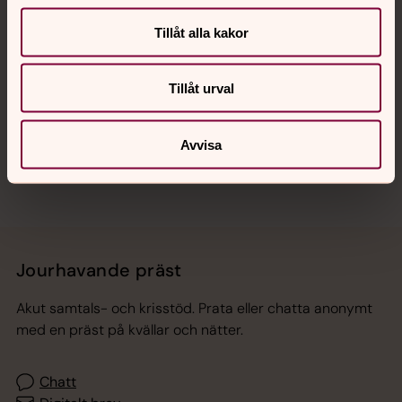
Tillåt alla kakor
Hitta snabbt
Tillåt urval
Sociala kanaler
Avvisa
Jourhavande präst
Akut samtals- och krisstöd. Prata eller chatta anonymt
med en präst på kvällar och nätter.
Chatt