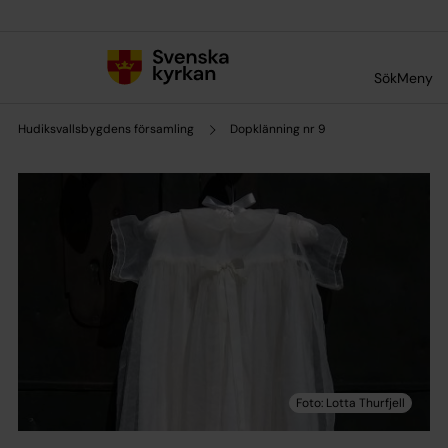
Till innehållet
Till undermeny
Sök
Meny
Hudiksvallsbygdens församling
Dopklänning nr 9