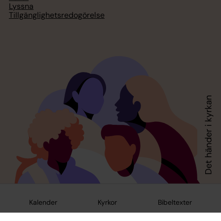
Lyssna
Tillgänglighetsredogörelse
Kalender
Kyrkor
Bibeltexter