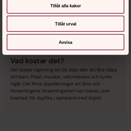
Se videon på Streamio i stället.
Tillåt alla kakor
Ändra inställningar
Tillåt urval
Avvisa
Vad kostar det?
Det kostar ingenting att bli döpt eller att låta döpa
sitt barn. Präst, musiker, vaktmästare och kyrka
ingår. Det finns dopklänningar att låna och
församlingens församlingshem kan bokas, utan
kostnad, för dopfika i samband med dopet.