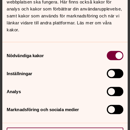
Fadder
webbplatsen ska fungera. Här finns också kakor för
Vid barndop är det ofta faddern som bär barnet fram till
analys och kakor som förbättrar din användarupplevelse,
dopet. Det är också vanligt att faddern medverkar vid
samt kakor som används för marknadsföring och när vi
dopet med exempelvis ljuständning eller textläsning.
länkar vidare till andra plattformar. Läs mer om våra
kakor.
Rätt att döpa ett barn
Många föräldrar vill fira att de har fått barn och väljer att
Samtyckesval
Nödvändiga kakor
döpa det. Men en del frågar sig om det är rätt – borde
inte barnet själv få bestämma?
Inställningar
Vill du titta i församlingens doptidning?
Klicka här!
Analys
Marknadsföring och sociala medier
För att se innehållet behöver du acceptera kakor
för inställningar.