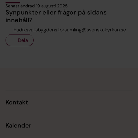
Senast ändrad 19 augusti 2025
Synpunkter eller frågor på sidans
innehåll?
hudiksvallsbygdens.forsamling@svenskakyrkan.se
Dela
Tillbaka till toppen
Tillbaka till innehållet
Kontakt
Kalender