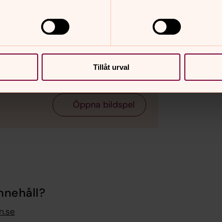
Bild 2 av 2
Foto: Hu
Tillåt urval
Öppna bildspel
nnehåll?
n.se