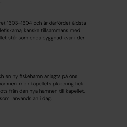
.
året 1603–1604 och är därfördet äldsta
vlefiskarna, kanske tillsammans med
ellet står som enda byggnad kvar i den
ch en ny fiskehamn anlagts på öns
 hamnen, men kapellets placering fick
fots från den nya hamnen till kapellet.
 som används än i dag.