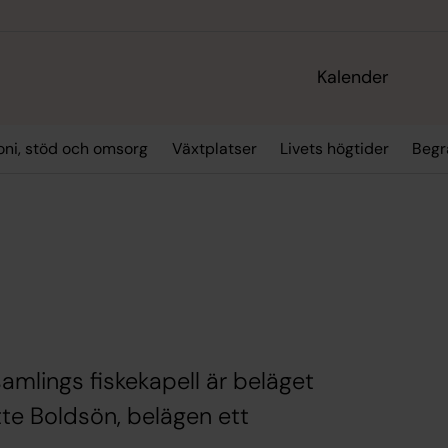
Kalender
oni, stöd och omsorg
Växtplatser
Livets högtider
Begr
amlings fiskekapell är beläget
tte Boldsön, belägen ett