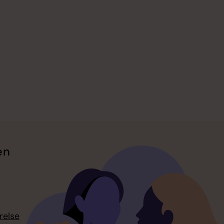
en
relse