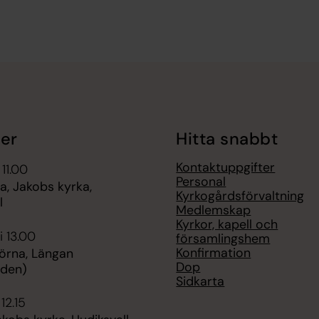
er
Hitta snabbt
Kontaktuppgifter
 11.00
Personal
, Jakobs kyrka,
Kyrkogårdsförvaltning
l
Medlemskap
Kyrkor, kapell och
i 13.00
församlingshem
Konfirmation
örna, Längan
Dop
rden)
Sidkarta
 12.15