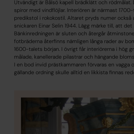
Utvändigt är Bålsö kapell brädklätt och rödmålat.
spiror med vindflöjlar. Interiören är närmast 170
predikstol i rokokostil. Altaret pryds numer också a
snickaren Einar Selin 1944. Lägg märke till, att det
Bänkinredningen är sluten och återgår åtminstone d
fotbräderna återfinns nämligen långa rader av bomä
1600-talets början. I övrigt får interiörerna i hög 
målade, kanellerade pilastrar och hängande blomst
I en bod invid prästkammaren förvaras en vagga och
gällande ordning skulle alltid en likkista finnas red