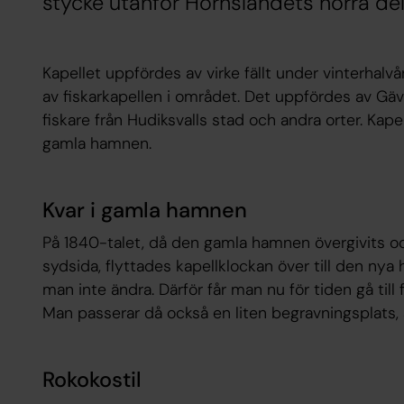
stycke utanför Hornslandets norra del
Kapellet uppfördes av virke fällt under vinterhalv
av fiskarkapellen i området. Det uppfördes av Gä
fiskare från Hudiksvalls stad och andra orter. Kap
gamla hamnen.
Kvar i gamla hamnen
På 1840-talet, då den gamla hamnen övergivits o
sydsida, flyttades kapellklockan över till den nya
man inte ändra. Därför får man nu för tiden gå till 
Man passerar då också en liten begravningsplats,
Rokokostil