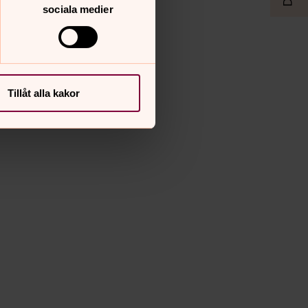
sociala medier
diksvallsbygdens församling
Tillåt alla kakor