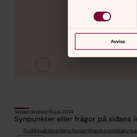
Avvisa
Senast ändrad 19 juli 2024
Synpunkter eller frågor på sidans i
hudiksvallsbygdens.forsamling@svenskakyrka