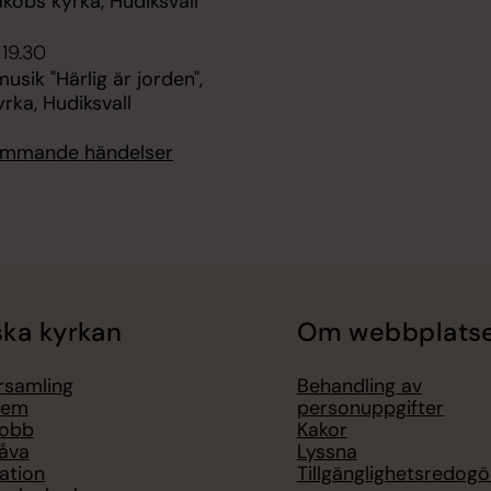
kobs kyrka, Hudiksvall
 19.30
ik "Härlig är jorden",
rka, Hudiksvall
kommande händelser
ka kyrkan
Om webbplats
örsamling
Behandling av
lem
personuppgifter
jobb
Kakor
åva
Lyssna
ation
Tillgänglighetsredogö