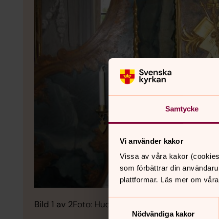
Samtycke
Vi använder kakor
Vissa av våra kakor (cookies
som förbättrar din användaru
plattformar. Läs mer om våra
Samtyckesval
Bild 1 av 2
Foto: Hudiksvallsbygdens församling
Nödvändiga kakor