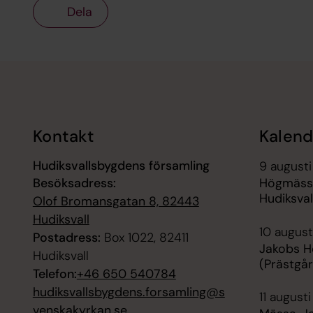
Dela
Tillbaka till toppen
Tillbaka till innehållet
Kontakt
Kalend
Hudiksvallsbygdens församling
9 augusti
Besöksadress:
Högmässa
Hudiksval
Olof Bromansgatan 8, 82443
Hudiksvall
10 august
Postadress:
Box 1022, 82411
Jakobs H
Hudiksvall
(Prästgå
Telefon:
+46 650 540784
hudiksvallsbygdens.forsamling@s
11 augusti
venskakyrkan.se