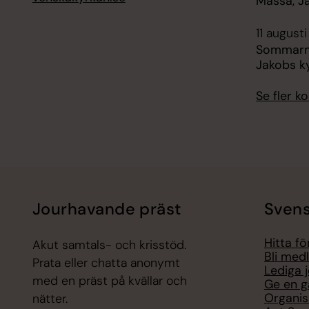
Mässa, Ja
11 augusti
Sommarmus
Jakobs ky
Se fler 
Jourhavande präst
Svens
Hitta f
Akut samtals- och krisstöd.
Bli med
Prata eller chatta anonymt
Lediga 
med en präst på kvällar och
Ge en g
Organis
nätter.