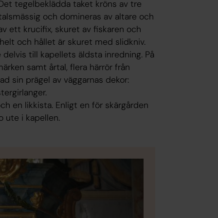
 Det tegelbeklädda taket kröns av tre
0-talsmässig och domineras av altare och
v ett krucifix, skuret av fiskaren och
 helt och hållet är skuret med slidkniv.
elvis till kapellets äldsta inredning. På
rken samt årtal, flera härrör från
grad sin prägel av väggarnas dekor:
ergirlanger.
 en likkista. Enligt en för skärgården
o ute i kapellen.