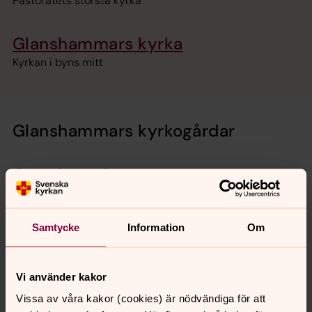
Pastoratets största kyrka
Glanshammars kyrka
Kyrkan i byns mitt
Glanshammars kyrkogårdar
Gravskötsel
Vi hjälper dig att hålla fint vid graven
Samtycke
Information
Om
Brudkronor i våra kyrkor
Axbergs kyrkas brudkrona syns ovan.
Vi använder kakor
Vissa av våra kakor (cookies) är nödvändiga för att