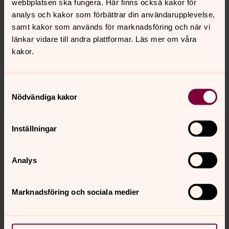
webbplatsen ska fungera. Här finns också kakor för
Senast ändrad 26 februari 2025
analys och kakor som förbättrar din användarupplevelse,
Synpunkter eller frågor på sidans
samt kakor som används för marknadsföring och när vi
innehåll?
länkar vidare till andra plattformar. Läs mer om våra
hovsta.pastorat@svenskakyrkan.se
kakor.
Dela
Samtyckesval
Nödvändiga kakor
Tillbaka till toppen
Tillbaka till innehållet
Inställningar
Analys
Kontakt
Marknadsföring och sociala medier
Kalender