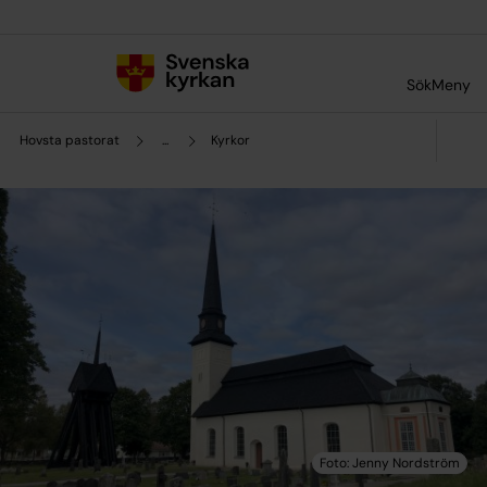
Till innehållet
Till undermeny
Sök
Meny
Hovsta pastorat
...
Kyrkor