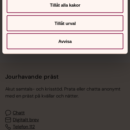
Tillåt alla kakor
Hitta snabbt
Tillåt urval
Sociala kanaler
Avvisa
Jourhavande präst
Akut samtals- och krisstöd. Prata eller chatta anonymt
med en präst på kvällar och nätter.
Chatt
Digitalt brev
Telefon 112