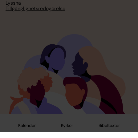
Lyssna
Tillgänglighetsredogörelse
Kalender
Kyrkor
Bibeltexter