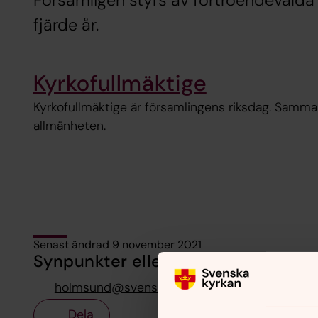
Församligen styrs av förtroendevalda 
fjärde år.
Kyrkofullmäktige
Kyrkofullmäktige är församlingens riksdag. Samma
allmänheten.
Senast ändrad 9 november 2021
Synpunkter eller frågor på sidans i
holmsund@svenskakyrkan.se
Dela