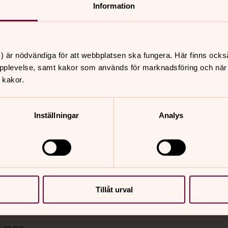
Information
) är nödvändiga för att webbplatsen ska fungera. Här finns ocks
pplevelse, samt kakor som används för marknadsföring och när vi
 kakor.
er
Hitta snabbt
Inställningar
Analys
Personuppgifter GDPR
 10.00
Sidkarta
st utomhus,
kyrkan
i 13.00
Tillåt urval
kyrkogården, Holmsunds