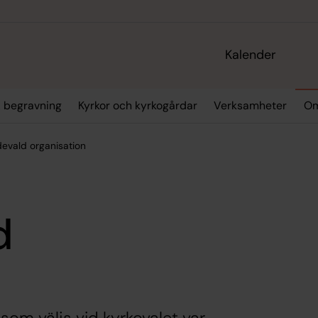
Kalender
& begravning
Kyrkor och kyrkogårdar
Verksamheter
Om
devald organisation
d