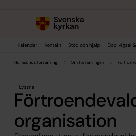
Till innehållet
Till undermeny
Kalender
Kontakt
Stöd och hjälp
Dop, vigsel 
Holmsunds församling
Om församlingen
Förtroen
Lyssna
Förtroendeval
organisation