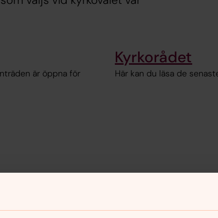
som väljs vid kyrkovalet var
Kyrkorådet
nträden är öppna för
Här kan du läsa de senaste
nnehåll?