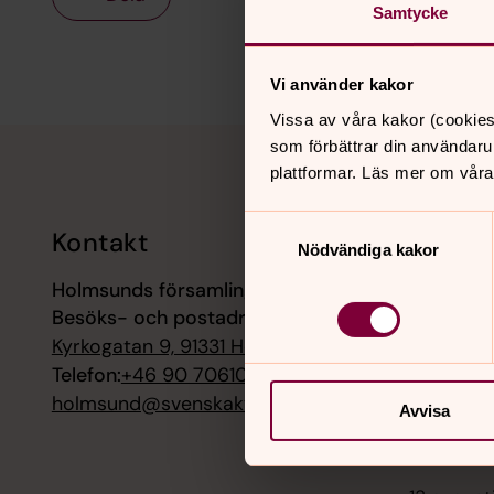
Samtycke
Vi använder kakor
Vissa av våra kakor (cookies
Tillbaka till toppen
Tillbaka till innehållet
som förbättrar din användaru
plattformar. Läs mer om våra
Samtyckesval
Kontakt
Kalend
Nödvändiga kakor
Holmsunds församling
9 augusti
Besöks- och postadress:
Gudstjän
Solbacka
Kyrkogatan 9, 91331 Holmsund
Telefon:
+46 90 706100
12 august
holmsund@svenskakyrkan.se
Avvisa
Fika på 
kyrka