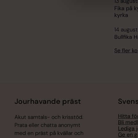
13 august
Fika på 
kyrka
14 august
Bullfika H
Se fler 
Jourhavande präst
Svens
Hitta f
Akut samtals- och krisstöd.
Bli med
Prata eller chatta anonymt
Lediga 
med en präst på kvällar och
Ge en g