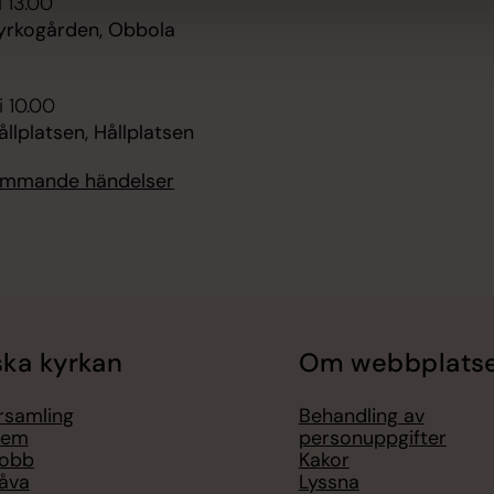
i 13.00
kyrkogården, Obbola
i 10.00
ållplatsen, Hållplatsen
kommande händelser
ka kyrkan
Om webbplats
örsamling
Behandling av
lem
personuppgifter
jobb
Kakor
åva
Lyssna