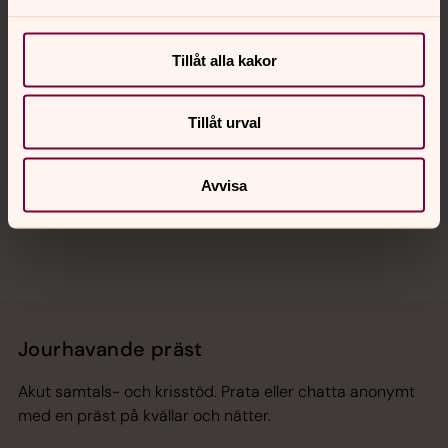
Kalender
Tillåt alla kakor
Hitta snabbt
Tillåt urval
Avvisa
Sociala kanaler
Jourhavande präst
Akut samtals- och krisstöd. Prata eller chatta anonymt
med en präst på kvällar och nätter.