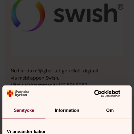
Nu har du möjlighet att ge kollekt digitalt
via mobilappen Swish.
Vårt swishnummer är 123 591 5053.
Kollekt för huvudgudstjänst räknas från
kollektdagen till nästkommande kollektdag för
Samtycke
Information
Om
huvudgudstjänst. Annan kollekt räknas från start
och två timmar framåt.
Vi använder kakor