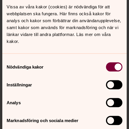
Tack för din gåva!
Vissa av våra kakor (cookies) är nödvändiga för att
webbplatsen ska fungera. Här finns också kakor för
analys och kakor som förbättrar din användarupplevelse,
samt kakor som används för marknadsföring och när vi
Senast ändrad 2 februari 2023
Synpunkter eller frågor på sidans
länkar vidare till andra plattformar. Läs mer om våra
innehåll?
kakor.
hollviken.forsamling@svenskakyrkan.se
Dela
Samtyckesval
Nödvändiga kakor
Inställningar
Tillbaka till toppen
Tillbaka till innehållet
Analys
Kontakt
Marknadsföring och sociala medier