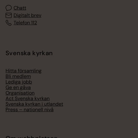
Chatt
Digitalt brev
Telefon 112
Svenska kyrkan
Hitta församling
Bli medlem
Lediga jobb
Ge en gåva
Organisation
Act Svenska kyrkan
Svenska kyrkan i utlandet
Press – nationell nivå