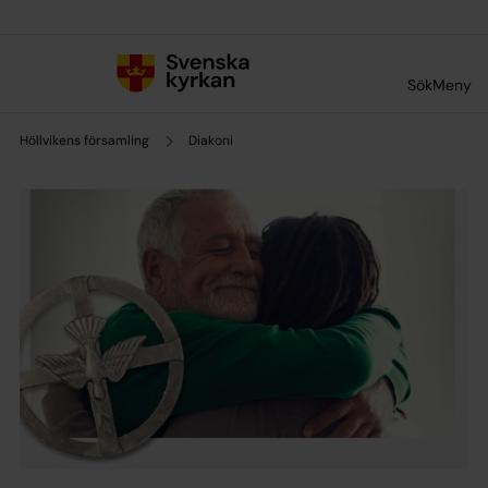
Till innehållet
Till undermeny
Sök
Meny
Höllvikens församling
Diakoni