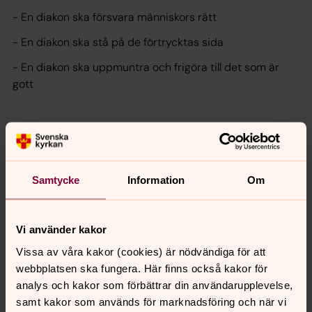
- En diakon ska försvara människors rätt
- En diakon ska stå på de förtrycktas sida
- En diakon ska uppmuntra och frigöra till det som är
gott
Kontaktuppgifter
Samtycke
Information
Om
Christina Dongas
Diakon
Vi använder kakor
070-161 96 68
Vissa av våra kakor (cookies) är nödvändiga för att
christina.dongas@svenskakyrkan.se
webbplatsen ska fungera. Här finns också kakor för
analys och kakor som förbättrar din användarupplevelse,
samt kakor som används för marknadsföring och när vi
Diakonemblemet