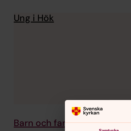
Ung i Hök
Barn och familj
Samtycke