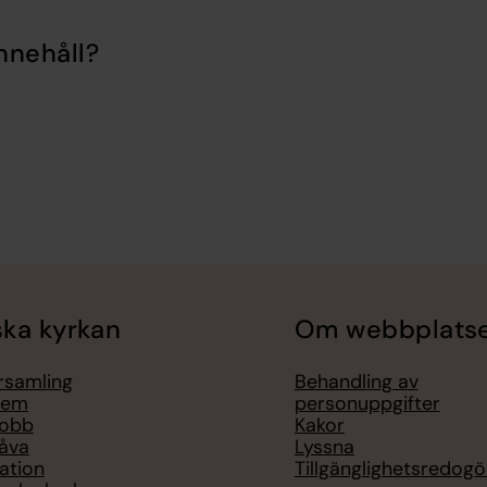
nnehåll?
ka kyrkan
Om webbplats
örsamling
Behandling av
lem
personuppgifter
jobb
Kakor
åva
Lyssna
ation
Tillgänglighetsredogö