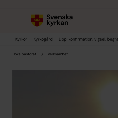
Till innehållet
Till undermeny
Kyrkor
Kyrkogård
Dop, konfirmation, vigsel, begr
Höks pastorat
Verksamhet