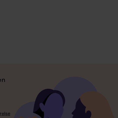
en
relse