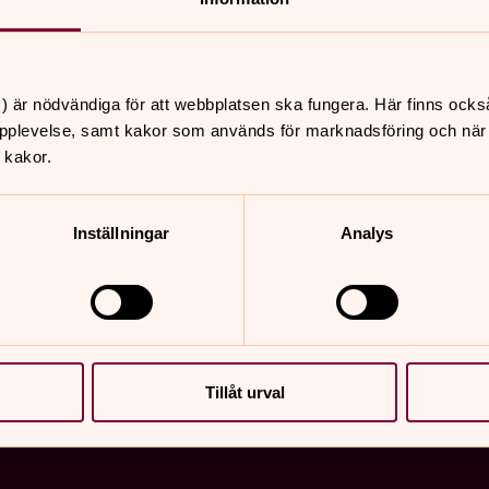
I Höks pastorat finns det f
musiksammanhang. Kanske vi
kanske har du alltid drömt
information om våra olika
) är nödvändiga för att webbplatsen ska fungera. Här finns ocks
pplevelse, samt kakor som används för marknadsföring och när vi
 kakor.
Inställningar
Analys
Tillåt urval