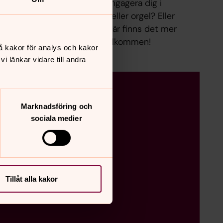
lera möjligheter för dig att engagera dig i
ll du lära dig spela piano eller orgel? Eller
 om att vara med i en kör? Här finns det mer
 musikverksamheter. Du är välkommen!
å kakor för analys och kakor
 länkar vidare till andra
Marknadsföring och
sociala medier
Tillåt alla kakor