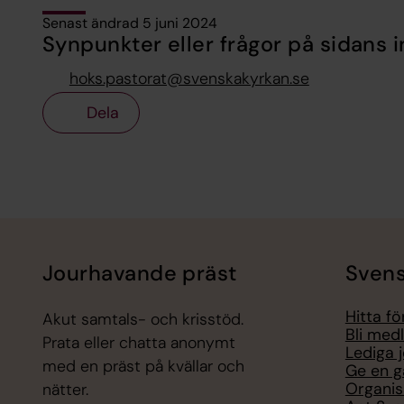
Senast ändrad 5 juni 2024
Synpunkter eller frågor på sidans i
hoks.pastorat@svenskakyrkan.se
Dela
Tillbaka till toppen
Tillbaka till innehållet
Jourhavande präst
Svens
Hitta f
Akut samtals- och krisstöd.
Bli med
Prata eller chatta anonymt
Lediga 
med en präst på kvällar och
Ge en g
Organis
nätter.