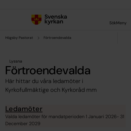
Till innehållet
Till undermeny
Sök
Meny
Högsby Pastorat
Förtroendevalda
Lyssna
Förtroendevalda
Här hittar du våra ledamöter i
Kyrkofullmäktige och Kyrkoråd mm
Ledamöter
Valda ledamöter för mandatperioden 1 Januari 2026- 31
December 2029