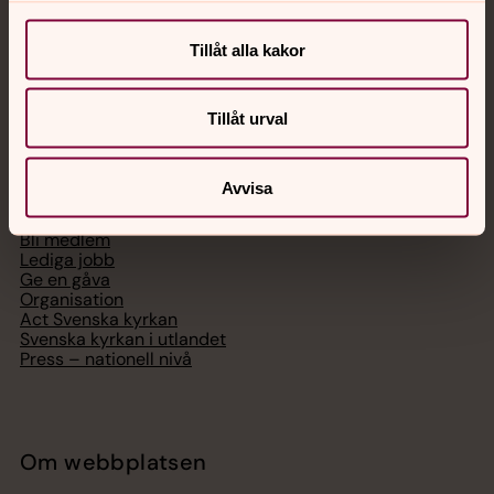
Digitalt brev
Telefon 112
Tillåt alla kakor
Tillåt urval
Svenska kyrkan
Avvisa
Hitta församling
Bli medlem
Lediga jobb
Ge en gåva
Organisation
Act Svenska kyrkan
Svenska kyrkan i utlandet
Press – nationell nivå
Om webbplatsen