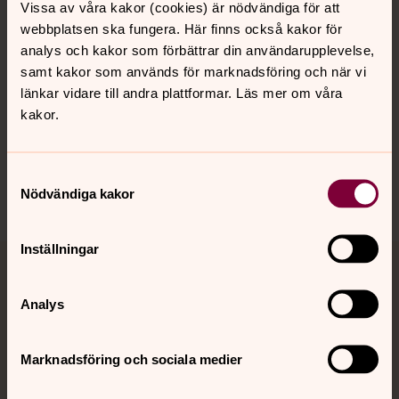
Kalender
Vissa av våra kakor (cookies) är nödvändiga för att
webbplatsen ska fungera. Här finns också kakor för
analys och kakor som förbättrar din användarupplevelse,
samt kakor som används för marknadsföring och när vi
Hitta snabbt
länkar vidare till andra plattformar. Läs mer om våra
kakor.
Sociala kanaler
Samtyckesval
Nödvändiga kakor
Inställningar
Jourhavande präst
Analys
Akut samtals- och krisstöd. Prata eller chatta anonymt
med en präst på kvällar och nätter.
Marknadsföring och sociala medier
Chatt