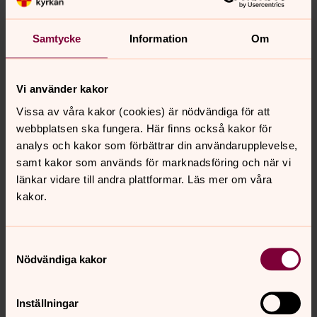
Protokoll kyrkofullmäktige
Här finns protokoll för kyrkofullmäktige i Högalids
Samtycke
Information
Om
församling.
Personuppgiftsbehandling - GDPR
Vi använder kakor
Svenska kyrkan har hanterat personuppgifter på ett
Vissa av våra kakor (cookies) är nödvändiga för att
ansvarsfullt sätt i flera hundra år och det kommer vi
webbplatsen ska fungera. Här finns också kakor för
fortsätta att göra. Din personliga integritet är viktig för
analys och kakor som förbättrar din användarupplevelse,
oss och därför vill vi informera om var dina
samt kakor som används för marknadsföring och när vi
personuppgifter hämtas ifrån, hur vi använder dem och
länkar vidare till andra plattformar. Läs mer om våra
vilka rättigheter du har.
kakor.
Samtyckesval
Nödvändiga kakor
Senast ändrad 28 juli 2025
Synpunkter eller frågor på sidans
innehåll?
Inställningar
hogalid.forsamling@svenskakyrkan.se