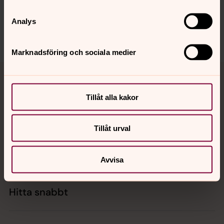
Dela
Analys
Marknadsföring och sociala medier
Tillbaka till toppen
Tillbaka till innehållet
Tillåt alla kakor
Kontakt
Tillåt urval
Kalender
Avvisa
Hitta snabbt