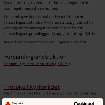
Kyrkofullmäktige sammanträder två gånger om året,
som regel i maj och i november.
I församlingen finns också ett kyrkoråd, som är
församlingens styrelse. Kyrkorådets uppgift är att ha
omsorg om församlingslivet och ansvar för att
församlingens grundläggande uppgifter blir uppfyllda.
Kyrkorådet sammanträder ca 10 gånger om året.
Församlingsinstruktion
Församlingsinstruktion 2025 (PDF-fil)
Protokoll kyrkorådet
Här finns protokoll för kyrkorådet i Högalids församling.