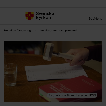
Till innehållet
Till undermeny
Sök
Meny
Högalids församling
Styrdokument och protokoll