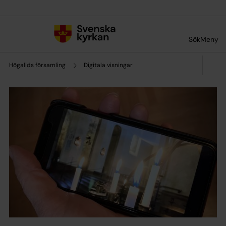
Till innehållet
Till undermeny
Sök
Meny
Högalids församling
Digitala visningar