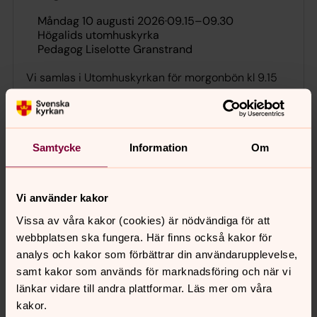
måndag 10 augusti 2026
·
09.15
–
09.30
Högalids utomhuskyrka
Pedagog Liselotte Granstrand
Vi samlas i Utomhuskyrkan för morgonbön kl 9.15
(vid regn i Högalidskyrkan). Sedan serveras frukost
i gemenskapens tecken. Frukosten kostar ingenting
och är öppen kl 9.30–10.30 i Veronikasalen, en
trappa ner i kyrkan.
Samtycke
Information
Om
Morgonbön med frukost
Vi använder kakor
Vissa av våra kakor (cookies) är nödvändiga för att
tisdag 11 augusti 2026
·
09.15
–
09.30
webbplatsen ska fungera. Här finns också kakor för
Högalids utomhuskyrka
analys och kakor som förbättrar din användarupplevelse,
Vi samlas i Utomhuskyrkan för morgonbön kl 9.15
samt kakor som används för marknadsföring och när vi
(vid regn i Högalidskyrkan). Sedan serveras frukost
länkar vidare till andra plattformar. Läs mer om våra
i gemenskapens tecken. Frukosten kostar ingenting
kakor.