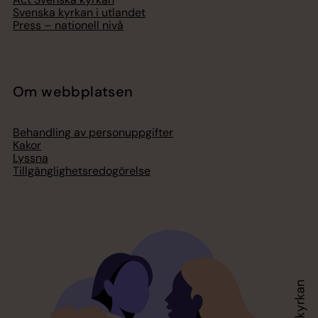
Svenska kyrkan i utlandet
Press – nationell nivå
Om webbplatsen
Behandling av personuppgifter
Kakor
Lyssna
Tillgänglighetsredogörelse