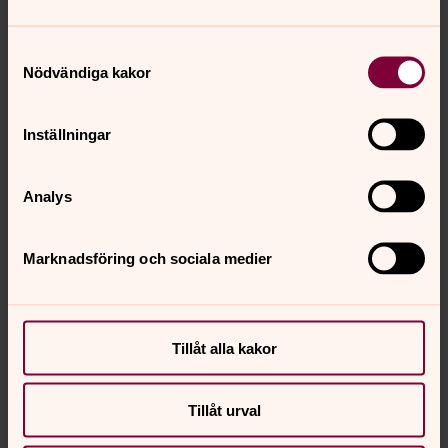
och är öppen kl 9.30–10.30 i Veronikasalen, en
trappa ner i kyrkan.
Samtyckesval
Nödvändiga kakor
Morgonbön med frukost
Inställningar
onsdag 12 augusti 2026
·
09.15
–
09.30
Högalids utomhuskyrka
Analys
Vi samlas i Utomhuskyrkan för morgonbön kl 9.15
(vid regn i Högalidskyrkan). Sedan serveras frukost
i gemenskapens tecken. Frukosten kostar ingenting
Marknadsföring och sociala medier
och är öppen kl 9.30–10.30 i Veronikasalen, en
trappa ner i kyrkan.
Tillåt alla kakor
Mässa
onsdag 12 augusti 2026
·
12.00
–
12.30
Tillåt urval
S:t Ansgarskapellet, Högalidskyrkan