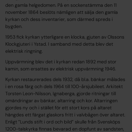
den gamla helgedomen. På en sockenstämma den 11
november 1864 beslöts nämligen att sälja den gamla
kyrkan och dess inventarier, som därmed spreds i
bygden.
1953 fick kyrkan ytterligare en klocka, gjuten av Olssons
Klockgjuteri i Ystad. I samband med detta blev det
elektrisk ringning.
Uppvärmning blev det i kyrkan redan 1892 med stor
kamin, som ersattes av elektrisk uppvärmning 1946.
Kyrkan restaurerades dels 1932, då bl.a. bänkar målades
i en rosa färg och dels 1964 till 100-årsjubileet. Arkitekt
Torsten Leon-Nilsson, Ignaberga, gjorde ritningar till
omändringar av bänkar, altarring och kor. Altarringen
gjordes ny och i stället för ett stort kors på altaret
hängdes ett färgat glaskors fritt i valvbågen över altaret.
Enligt ”Lunds stift i ord och bild” skulle från Svensköps
1200-talskyrka finnas bevarad en dopfunt av sandsten,