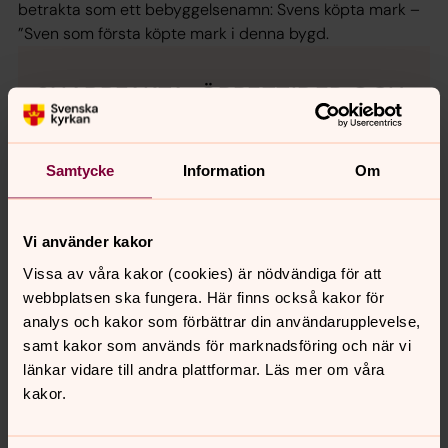
betrakta som ett bebyggelsenamn: Svens köpta mark –
”Sven som första köpte mark i denna bygd.
SNABBFAKTA, ÖPPETTIDER OCH
KONTAKTUPPGIFTER
Rymmer 210 personer
Samtycke
Information
Om
Öppetider: enligt överenskommelse med
vaktmästare
Tillgänglighetsanpassad toalett i anknytande
Vi använder kakor
församlingshem.
Vissa av våra kakor (cookies) är nödvändiga för att
webbplatsen ska fungera. Här finns också kakor för
Innevaktmästare:
analys och kakor som förbättrar din användarupplevelse,
Solveig Lönnberg
samt kakor som används för marknadsföring och när vi
0415-77 52 06
länkar vidare till andra plattformar. Läs mer om våra
solveig.lonnberg@svenskakyrkan.se
kakor.