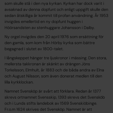
som skulle stå i den nya kyrkan. Kyrkan har dock varit i
avsaknad av denna dopfunt och enligt uppgift skulle den
sedan åtskilliga år kommit till profan användning. År 1953
invigdes emellertid en ny dopfunt huggen i
Höörsandsten av stenhuggare Johansson i Dalby.
Ny orgel invigdes den 20 april 1976 som ersättning för
den gamla, som kom från Hörby kyrka som bättre
begagnad i slutet av 1800-talet.
I långskeppet hänger tre ljuskronor i mässing. Den stora,
mellersta takkronan är skänkt av drängen Jöns
Torkelsson, Elmhult, år 1883 och de båda andra av Elna
och August Nilsson, som även donerat medlen till den
lilla kyrkklockan.
Namnet Svensköp är svårt att förklara. Redan år 1377
skrevs ortnamnet Svensskip, 1393 skrevs det Svensköb
och i Lunds stifts landebok av 1569 Svenskiöbinge.
Fr.o.m 1624 skrives det Svensköp. Namnet är att