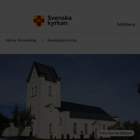
Till innehållet
Till undermeny
Sök
Meny
Hörby församling
Svensköps kyrka