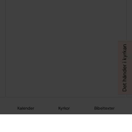
Kalender
Kyrkor
Bibeltexter