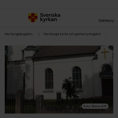
Till innehållet
Till undermeny
Sök
Meny
Herrljungabygdens församling
Herrljunga kyrka och gamla kyrkogård