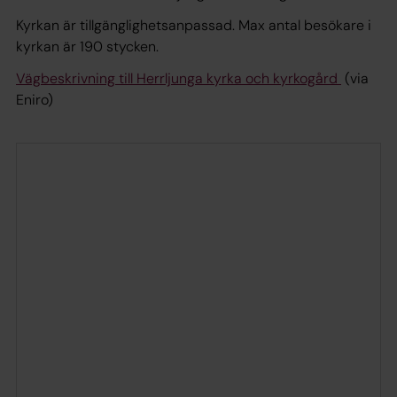
Kyrkan är tillgänglighetsanpassad. Max antal besökare i
kyrkan är 190 stycken.
Vägbeskrivning till Herrljunga kyrka och kyrkogård
(via
Eniro)