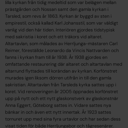
lilla kyrkan från tidig medeltid som var belägen mellan
prästgården och Nossan samt den gamla kyrkan i
Tarsled, som revs år 1863. Kyrkan är byggd av sten i
empirestil, också kallad Karl Johansstil, som var väldigt
vanlig vid den här tiden. Interiören gjordes tidstypisk
med sakristia i koret och ett träkors vid altaret.
Altartavlan, som målades av Herrljunga-mästaren Carl
Reimer, föreställde Leonardo da Vincis Nattvarden och
fanns i kyrkan fram till år 1938. År 1938 gjordes en
omfattande restaurering där altaret och altartavlan med
altarrund flyttades till korändan av kyrkan. Korfönstret
murades igen liksom dörren utifrån in till den gamla
sakristian. Altartavlan från Tarsleds kyrka sattes upp i
koret. Vid renoveringen år 2005 öppnades korfönstret
upp på nytt och ett nytt glaskonstverk av glaskonstnär
Anna Eggert, Göteborg sattes in. Vidare sattes nya
bänkar in och även ett nytt innertak. År 1923 sattes
tornuret upp med sina fyra urtavlor och har sedan dess
visat tiden för både Herrljungabor och tågresenärer.