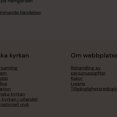
v på Hemgården
kommande händelser
ka kyrkan
Om webbplats
örsamling
Behandling av
lem
personuppgifter
jobb
Kakor
åva
Lyssna
ation
Tillgänglighetsredogö
nska kyrkan
 kyrkan i utlandet
nationell nivå