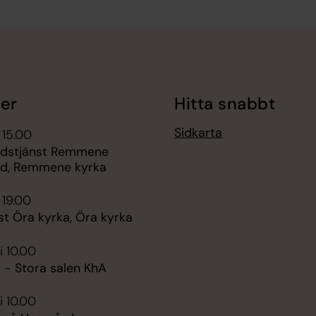
er
Hitta snabbt
Sidkarta
 15.00
gudstjänst Remmene
d, Remmene kyrka
 19.00
st Öra kyrka, Öra kyrka
i 10.00
 - Stora salen KhA
i 10.00