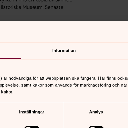
s Historiska Museum. Senaste
sök då lösa ramper placeras ut in till
 vid den nya kyrkan i Eriksberg.
Information
ro)
) är nödvändiga för att webbplatsen ska fungera. Här finns ocks
pplevelse, samt kakor som används för marknadsföring och när vi
 kakor.
aktiv kyrkogård, den togs ur bruk redan
en kyrktomt till den gamla kyrkan.
Inställningar
Analys
a och är den enda av församlingens och
rad karaktär från tiden innan 1800-