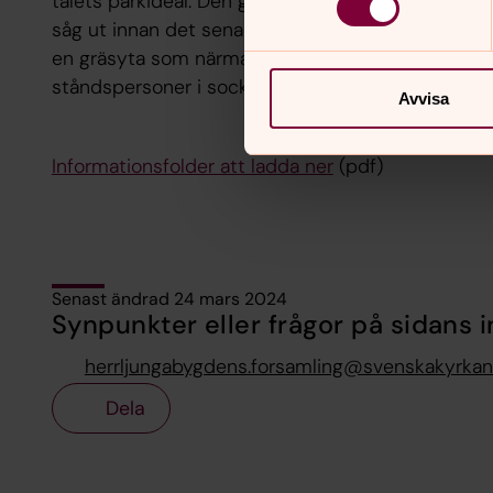
talets parkideal. Den ger en bild av hur den tradi
såg ut innan det sena 1800-talets massproducera
en gräsyta som närmast var en äng och endast had
ståndspersoner i socknen.
Avvisa
Informationsfolder att ladda ner
(pdf)
Senast ändrad 24 mars 2024
Synpunkter eller frågor på sidans i
herrljungabygdens.forsamling@svenskakyrkan
Dela