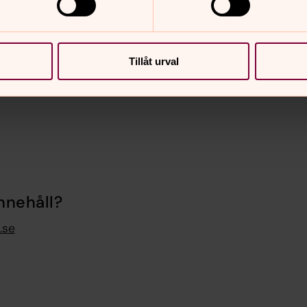
tionella landsbygdskyrkogården i regel
de gravvårdar förändrade karaktären:
e ett fåtal vårdar över
Tillåt urval
nnehåll?
.se