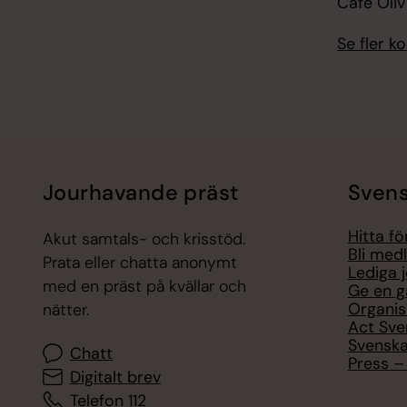
Café Oli
Se fler 
Jourhavande präst
Svens
Hitta f
Akut samtals- och krisstöd.
Bli med
Prata eller chatta anonymt
Lediga 
med en präst på kvällar och
Ge en g
Organis
nätter.
Act Sve
Svenska
Chatt
Press – 
Digitalt brev
Telefon 112