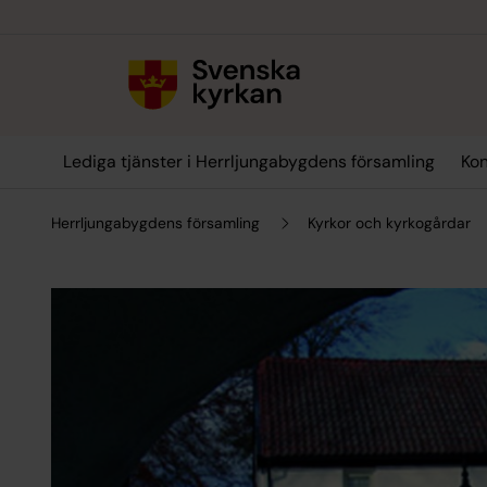
Till innehållet
Till undermeny
Lediga tjänster i Herrljungabygdens församling
Kon
Herrljungabygdens församling
Kyrkor och kyrkogårdar