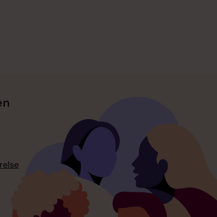
en
relse