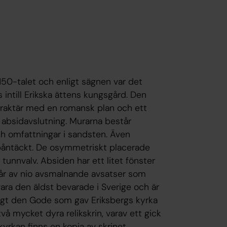
150-talet och enligt sägnen var det
 intill Erikska ättens kungsgård. Den
araktär med en romansk plan och ett
 absidavslutning. Murarna består
h omfattningar i sandsten. Även
spåntäckt. De osymmetriskt placerade
tunnvalv. Absiden har ett litet fönster
år av nio avsmalnande avsatser som
ara den äldst bevarade i Sverige och är
Bengt den Gode som gav Eriksbergs kyrka
två mycket dyra relikskrin, varav ett gick
 kyrkan finns en kopia av skrinet.