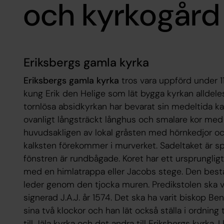
och kyrkogård
Eriksbergs gamla kyrka
Eriksbergs gamla kyrka
tros vara uppförd under 1
kung Erik den Helige som lät bygga kyrkan alldeles
tornlösa absidkyrkan har bevarat sin medeltida k
ovanligt långsträckt långhus och smalare kor med
huvudsakligen av lokal gråsten med hörnkedjor oc
kalksten förekommer i murverket. Sadeltaket är 
fönstren är rundbågade. Koret har ett ursprungligt 
med en himlatrappa eller Jacobs stege. Den best
leder genom den tjocka muren. Predikstolen ska v
signerad J.A.J. år 1574. Det ska ha varit biskop 
sina två klockor och han lät också ställa i ordning 
till Jäla kyrka och det andra till Eriksbergs kyrka. I