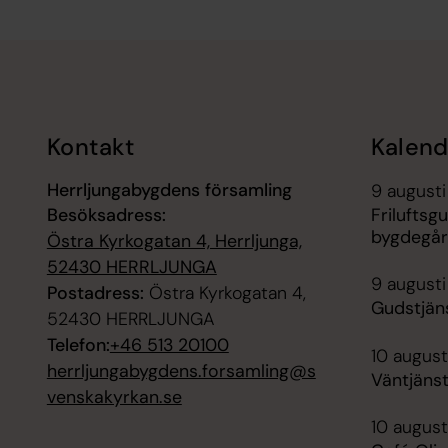
Tillbaka till toppen
Tillbaka till innehållet
Kontakt
Kalend
Herrljungabygdens församling
9 augusti
Besöksadress:
Frilufts
bygdegår
Östra Kyrkogatan 4, Herrljunga,
52430 HERRLJUNGA
9 augusti
Postadress:
Östra Kyrkogatan 4,
Gudstjän
52430 HERRLJUNGA
Telefon:
+46 513 20100
10 august
herrljungabygdens.forsamling@s
Väntjänst
venskakyrkan.se
10 august