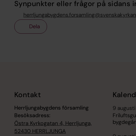
Synpunkter eller frågor på sidans i
herrljungabygdens.forsamling@svenskakyrkan
Dela
Tillbaka till toppen
Tillbaka till innehållet
Kontakt
Kalend
Herrljungabygdens församling
9 augusti
Besöksadress:
Frilufts
bygdegår
Östra Kyrkogatan 4, Herrljunga,
52430 HERRLJUNGA