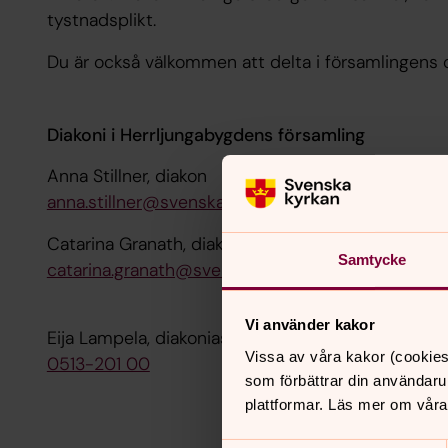
tystnadsplikt.
Du är också välkommen att delta i församlingens 
Diakoni i Herrljungabygdens församling
Anna Stillner, diakon
anna.stillner@svenskakyrkan.se
Catarina Granath, diakon
Samtycke
catarina.granath@svenskakyrkan.se
Vi använder kakor
Eija Lampela, diakoniassistent i finskspråkig verk
Vissa av våra kakor (cookies
0513-201 00
som förbättrar din användaru
plattformar. Läs mer om våra