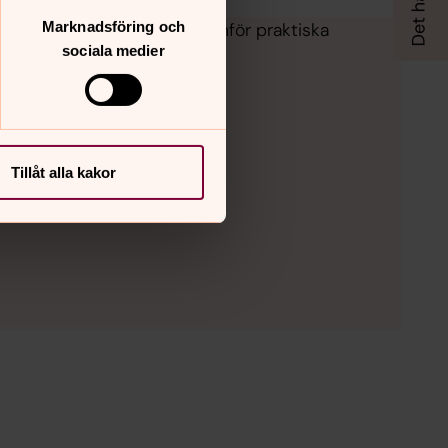
Marknadsföring och
istentiella frågor och står inför praktiska
sociala medier
Tillåt alla kakor