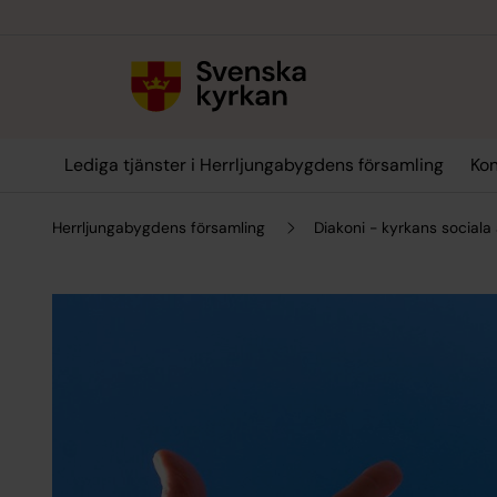
Till innehållet
Till undermeny
Lediga tjänster i Herrljungabygdens församling
Kon
Herrljungabygdens församling
Diakoni - kyrkans sociala