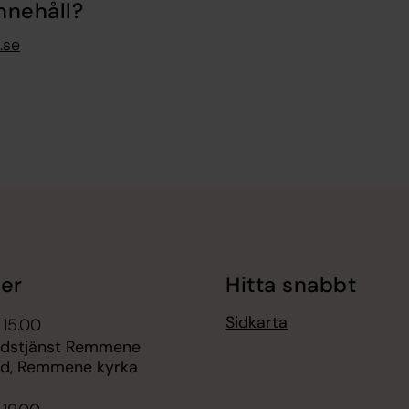
nnehåll?
.se
er
Hitta snabbt
Sidkarta
 15.00
gudstjänst Remmene
d, Remmene kyrka