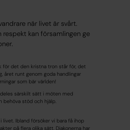
ndrare när livet är svårt.
 respekt kan församlingen ge
oner.
k för det den kristna tron står för, det
ag, året runt genom goda handlingar
rningar som bär världen!
deles särskilt sätt i möten med
an behöva stöd och hjälp.
i livet. Ibland försöker vi bara få ihop
kter på flera olika sätt. Diakonerna har