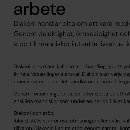
arbete
Diakoni handlar ofta om att vara medva
Genom delaktighet, ömsesidighet och
stöd till människor i utsatta livssituati
Diakoni är kyrkans kallelse att i handling ge uttryc
är hela församlingens ansvar. Diakoni sker varje d
människor emellan. Det handlar om små kärleksgä
Genom församlingens diakoni sker detta på ett all
enskilda människor som under en period i livet k
Diakoni och stöd
Ibland ställs vi inför nya utmaningar eller svåra val 
tillvaron. Diakonin kan ge stöd genom samtal, konta