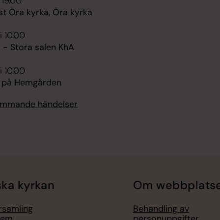
 19.00
st Öra kyrka, Öra kyrka
i 10.00
 - Stora salen KhA
i 10.00
v på Hemgården
kommande händelser
ka kyrkan
Om webbplats
örsamling
Behandling av
lem
personuppgifter