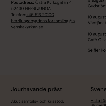
9 augusti
Postadress:
Östra Kyrkogatan 4,
Gudstjän
52430 HERRLJUNGA
Telefon:
+46 513 20100
10 august
herrljungabygdens.forsamling@s
Väntjänst
venskakyrkan.se
10 august
Café Oli
Se fler 
Jourhavande präst
Svens
Hitta f
Akut samtals- och krisstöd.
Bli med