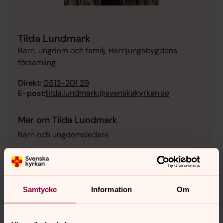
Tilda Lundmark
Barn, ungdom och familj, Herrljungabygdens
församling
Direkt:
0513-201 29
tilda.lundmark@svenskakyrkan.se
E-post:
Mer om Tilda Lundmark
Barn och ungdomsledare
Samtycke
Information
Om