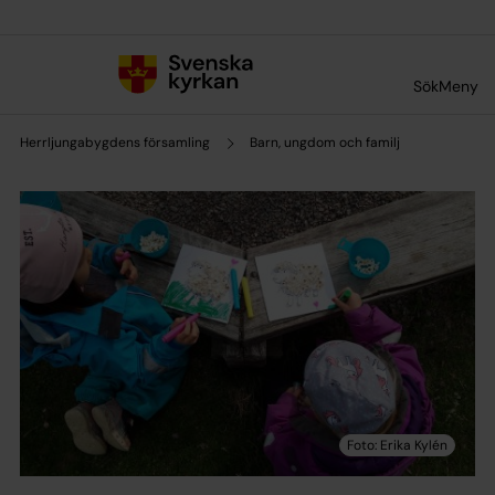
Till innehållet
Till undermeny
Sök
Meny
Herrljungabygdens församling
Barn, ungdom och familj