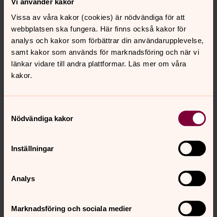
Vi använder kakor
Vissa av våra kakor (cookies) är nödvändiga för att
webbplatsen ska fungera. Här finns också kakor för
analys och kakor som förbättrar din användarupplevelse,
samt kakor som används för marknadsföring och när vi
länkar vidare till andra plattformar. Läs mer om våra
kakor.
Samtyckesval
Nödvändiga kakor
Maria Andersson
Barn, ungdom och familj, Herrljungabygdens
Inställningar
församling
Direkt:
0513-201 46
Analys
maria.andersson5@svenskakyrkan.se
E-post:
Mer om Maria Andersson
Marknadsföring och sociala medier