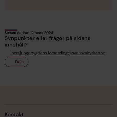
Senast ändrad 12 mars 2026
Synpunkter eller frågor på sidans
innehåll?
herrljungabygdens.forsamling@svenskakyrkan.se
Dela
Tillbaka till toppen
Tillbaka till innehållet
Kontakt