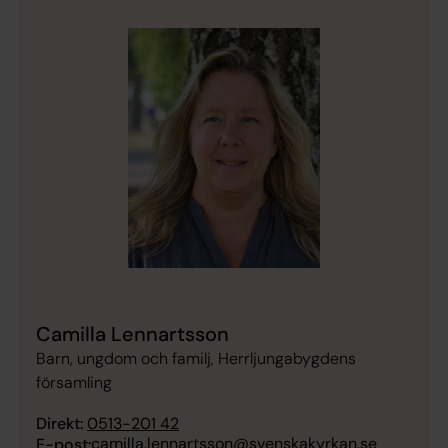
Camilla Lennartsson
Barn, ungdom och familj, Herrljungabygdens
församling
Direkt:
0513-201 42
camilla.lennartsson@svenskakyrkan.se
E-post: