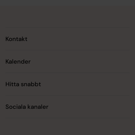
Tillbaka till toppen
Tillbaka till innehållet
Kontakt
Kalender
Hitta snabbt
Sociala kanaler