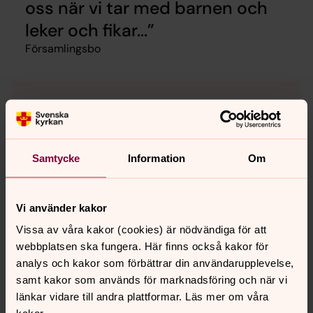
oss när vi tar med barnen och
leker och fikar...
Församlingsbo
Bildspel från parken
Bildspelet nedan är ett axplock från vad som hänt
under året/åren. Följ oss gärna på
Facebook
&
Samtycke
Information
Om
Instagram
så du inte missar något!
Vi använder kakor
Vissa av våra kakor (cookies) är nödvändiga för att
webbplatsen ska fungera. Här finns också kakor för
analys och kakor som förbättrar din användarupplevelse,
samt kakor som används för marknadsföring och när vi
länkar vidare till andra plattformar. Läs mer om våra