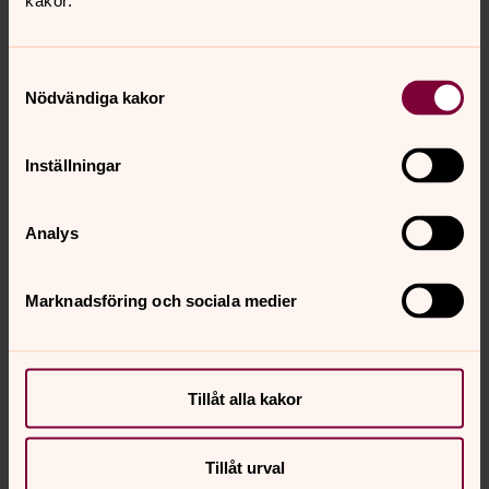
kakor.
Samtyckesval
Nödvändiga kakor
Inställningar
Analys
Marknadsföring och sociala medier
Bild 1 av 7
Foto: Simon Sjögren
Bild 
Parkenhäng i PARKEN och Lilla Herrestadsloppet.
Öppn
Tillåt alla kakor
Öppna bildspel
Tillåt urval