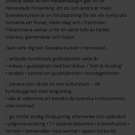
Största delen av din medlemsavgift går hit till
Herrestads församling. Att du och andra är med i
Svenska kyrkan är en förutsättning för att vår kyrka ska
fortsätta att finnas, både idag och i framtiden.
Tillsammans verkar vi för en värld fylld av kärlek,
tolerans, gemenskap och hopp!
Tack vare dig kan Svenska kyrkan i Herrestad ...
... erbjuda hundratals gudstjänster varje år
• mässa • gudstjänst med barnfokus • "bön & lovsång"
• andakt • samtal om gudstjänsten • torsdagsbönen
... bevara och vårda en stor kulturskatt - vår
kyrkobyggnad med omgivning
• alla är välkomna att besöka de svenska kyrkorummen,
utan kostnad
... ge tid för andlig fördjupning, eftertanke och själavård
• pilgrimsvandring • ? • själavårdssamtal • kvinnofrukost •
retreat • temakvällar med samtal • öppen kyrka för