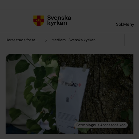
Till innehållet
Till undermeny
Sök
Meny
Herrestads församling
Medlem i Svenska kyrkan