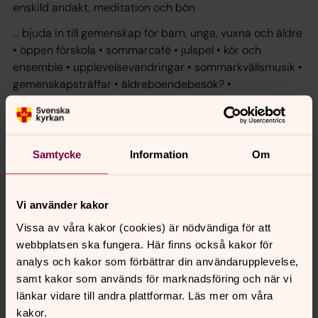
enskild andakt, meditation och bön
... bjuda in till gemenskap för barn, unga, vuxna och äldre
• öppen förskola • sommarcafé • julspel • kör och
ensemble • upplevelsevandringar • sommarkvällsmusik •
gemenskapsträffar • äldreboendebesök? •
handarbetskrets • läger • internationellt engagemang •
föreläsningar • "så var det förr" • ? • ungdomskvällar • ? •
konfirmation
Samtycke
Information
Om
... finnas för människor i livets avgörande stunder
• dop • konfirmation • vigsel • begravning
... verka för mångfald och stötta människor i kris och
Vi använder kakor
utsatthet
Vissa av våra kakor (cookies) är nödvändiga för att
• diakoni • enskilda samtal• stöd till mission •
webbplatsen ska fungera. Här finns också kakor för
besöksgruppen • möten över religionsgränserna •
analys och kakor som förbättrar din användarupplevelse,
internationellt arbete • besöksverksamhet i hem •
samt kakor som används för marknadsföring och när vi
nationell krisberedskap
länkar vidare till andra plattformar. Läs mer om våra
kakor.
... erbjuda musik för alla åldrar• körer för stora och små •