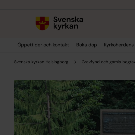
Till innehållet
Till undermeny
Öppettider och kontakt
Boka dop
Kyrkoherdens
Svenska kyrkan Helsingborg
Gravfynd och gamla begrav