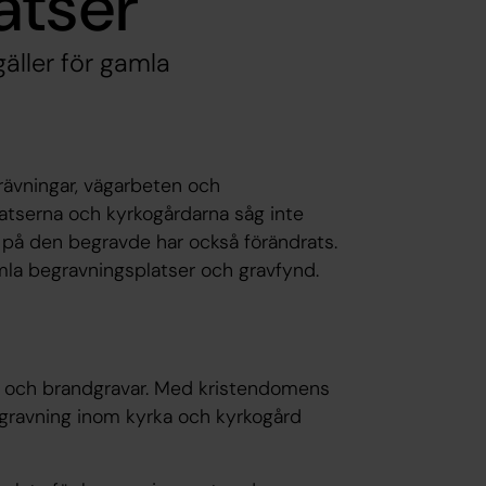
atser
äller för gamla
grävningar, vägarbeten och
latserna och kyrkogårdarna såg inte
 på den begravde har också förändrats.
mla begravningsplatser och gravfynd.
g och brandgravar. Med kristendomens
egravning inom kyrka och kyrkogård