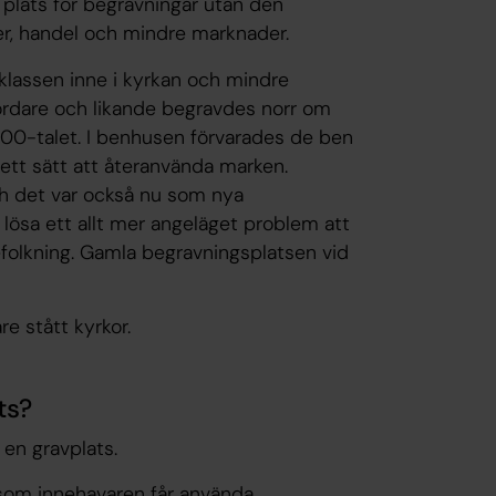
plats för begravningar utan den
, handel och mindre marknader.
klassen inne i kyrkan och mindre
ördare och likande begravdes norr om
700-talet. I benhusen förvarades de ben
 ett sätt att återanvända marken.
ch det var också nu som nya
 lösa ett allt mer angeläget problem att
efolkning. Gamla begravningsplatsen vid
e stått kyrkor.
ts?
å en gravplats.
 som innehavaren får använda