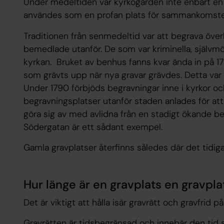
Under medeltiden var kyrkogården inte enbart en 
användes som en profan plats för sammankomster
Traditionen från senmedeltid var att begrava över
bemedlade utanför. De som var kriminella, självm
kyrkan. Bruket av benhus fanns kvar ända in på 1
som grävts upp när nya gravar grävdes. Detta var
Under 1790 förbjöds begravningar inne i kyrkor o
begravningsplatser utanför staden anlades för att
göra sig av med avlidna från en stadigt ökande b
Södergatan är ett sådant exempel.
Gamla gravplatser återfinns således där det tidigar
Hur länge är en gravplats en gravpla
Det är viktigt att hålla isär gravrätt och gravfrid p
Gravrätten är tidsbegränsad och innebär den tid