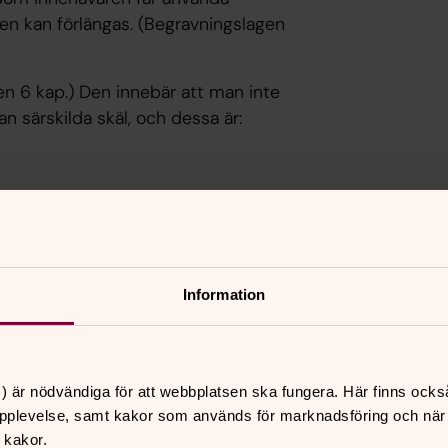
 men kan förlängas. (Begravningslagen
gen 6 kap.) Den innebär att man inte
an särskilda skäl, och dessa är:
1. Och för gravar som är riktigt gamla,
lagen (se nedan).
Information
?
) är nödvändiga för att webbplatsen ska fungera. Här finns ocks
org där man gjort ombyggnationer,
pplevelse, samt kakor som används för marknadsföring och när vi
el hittades runt 1958-1962 cirka 460
 kakor.