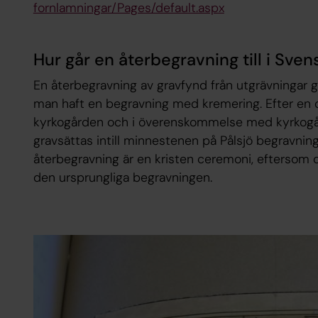
fornlamningar/Pages/default.aspx
Hur går en återbegravning till i Sve
En återbegravning av gravfynd från utgrävningar 
man haft en begravning med kremering. Efter en ce
kyrkogården och i överenskommelse med kyrkogå
gravsättas intill minnestenen på Pålsjö begravnin
återbegravning är en kristen ceremoni, eftersom d
den ursprungliga begravningen.