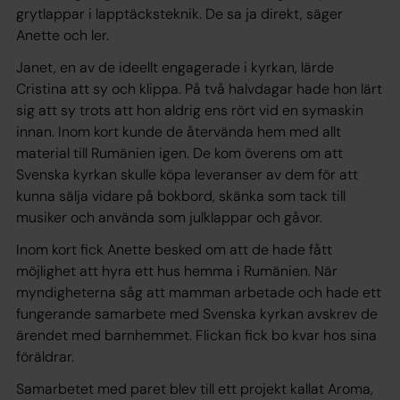
grytlappar i lapptäcksteknik. De sa ja direkt, säger
Anette och ler.
Janet, en av de ideellt engagerade i kyrkan, lärde
Cristina att sy och klippa. På två halvdagar hade hon lärt
sig att sy trots att hon aldrig ens rört vid en symaskin
innan. Inom kort kunde de återvända hem med allt
material till Rumänien igen. De kom överens om att
Svenska kyrkan skulle köpa leveranser av dem för att
kunna sälja vidare på bokbord, skänka som tack till
musiker och använda som julklappar och gåvor.
Inom kort fick Anette besked om att de hade fått
möjlighet att hyra ett hus hemma i Rumänien. När
myndigheterna såg att mamman arbetade och hade ett
fungerande samarbete med Svenska kyrkan avskrev de
ärendet med barnhemmet. Flickan fick bo kvar hos sina
föräldrar.
Samarbetet med paret blev till ett projekt kallat Aroma,