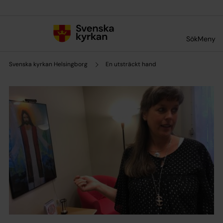
Till innehållet
Till undermeny
Sök
Meny
Svenska kyrkan Helsingborg
En utsträckt hand