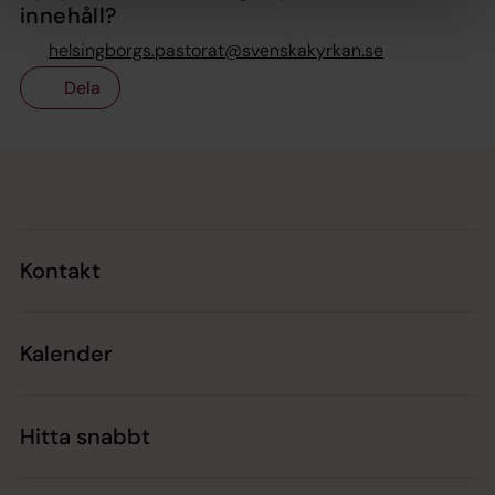
innehåll?
helsingborgs.pastorat@svenskakyrkan.se
Dela
Tillbaka till toppen
Tillbaka till innehållet
Kontakt
Kalender
Hitta snabbt