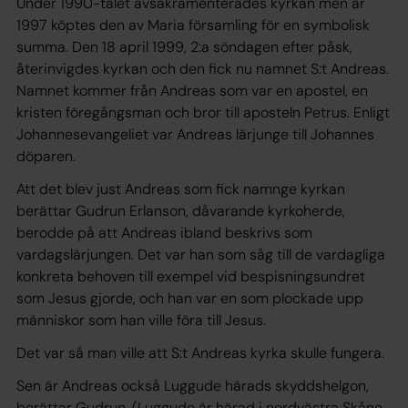
Under 1990-talet avsakramenterades kyrkan men år
1997 köptes den av Maria församling för en symbolisk
summa. Den 18 april 1999, 2:a söndagen efter påsk,
återinvigdes kyrkan och den fick nu namnet S:t Andreas.
Namnet kommer från Andreas som var en apostel, en
kristen föregångsman och bror till aposteln Petrus. Enligt
Johannesevangeliet var Andreas lärjunge till Johannes
döparen.
Att det blev just Andreas som fick namnge kyrkan
berättar Gudrun Erlanson, dåvarande kyrkoherde,
berodde på att Andreas ibland beskrivs som
vardagslärjungen. Det var han som såg till de vardagliga
konkreta behoven till exempel vid bespisningsundret
som Jesus gjorde, och han var en som plockade upp
människor som han ville föra till Jesus.
Det var så man ville att S:t Andreas kyrka skulle fungera.
Sen är Andreas också Luggude härads skyddshelgon,
berättar Gudrun. (Luggude är härad i nordvästra Skåne,