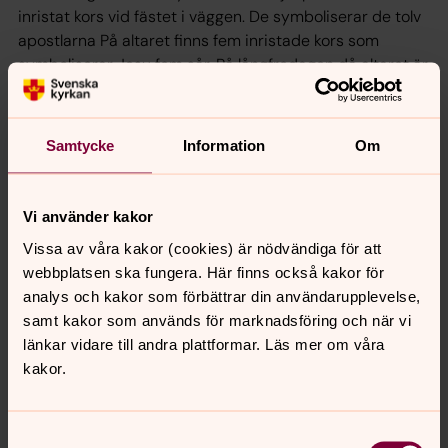
inristat kors vid fästet i väggen. De symboliserar de tolv
apostlarna På altaret finns fem inristade kors som
symboliserar Jesu fem sår. På långfredagen då altaret är
avklätt ligger det en ros på varje kors.
Korset är konstnären Folke Truedssons verk.
Samtycke
Information
Om
De 4 mässkrudarna har den dåvarande syföreningen
Damklubben både samlat ihop pengarna till och sytt.
Damklubben har också genom sin verksamhet samlat in
Vi använder kakor
pengar till dopfunten, julkrubban och även till Jesus-
statyn, som tidigare stod på altaret, och som nu finns i
Vissa av våra kakor (cookies) är nödvändiga för att
sakristian.
webbplatsen ska fungera. Här finns också kakor för
analys och kakor som förbättrar din användarupplevelse,
samt kakor som används för marknadsföring och när vi
länkar vidare till andra plattformar. Läs mer om våra
kakor.
Samtyckesval