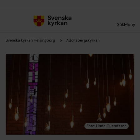
Till innehållet
Till undermeny
Sök
Meny
Svenska kyrkan Helsingborg
Adolfsbergskyrkan