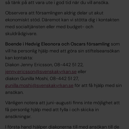
så tänk på att vara ute i god tid när du vill ansöka.
Observera att församlingen aldrig delar ut akut
ekonomiskt stöd. Däremot kan vi stötta dig i kontakten
med socialtjänsten eller med budget- och
skuldrådgivare.
Boende i Hedvig Eleonora och Oscars församling
som
vill ha personlig hjälp med att göra sin stiftelseansökan
kan kontakta:
Diakon Jenny Ericsson, 08-442 51 22,
jenny.ericsson@svenskakyrkan.se
eller
diakon Gunilla Moshi, 08-442 51 27,
gunilla.moshi@svenskakyrkan.se
för att få hjälp med sin
ansökan.
Vänligen notera att juni-augusti finns inte möjlighet att
få personlig hjälp med att fylla i och skicka in
ansökningar.
I första hand hjälper diakonerna till med ansökan till de