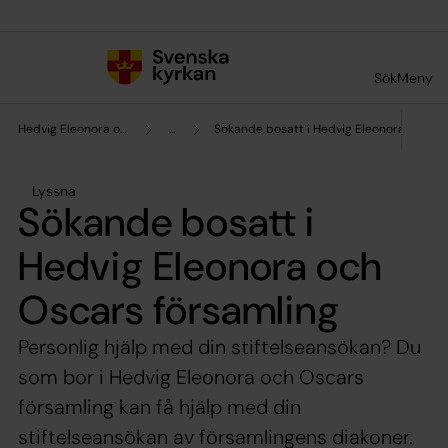
Till innehållet
Till undermeny
Sök
Meny
Hedvig Eleonora och Oscars församling
...
Sökande bosatt i Hedvig Eleonora och Os
Lyssna
Sökande bosatt i
Hedvig Eleonora och
Oscars församling
Personlig hjälp med din stiftelseansökan? Du
som bor i Hedvig Eleonora och Oscars
församling kan få hjälp med din
stiftelseansökan av församlingens diakoner.