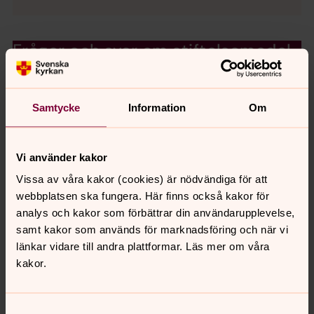
Frågor och svar om stiftelsemedel
Här har vi samlat svar på några av de vanligaste
frågorna om stiftelsemedel.
Samtycke
Information
Om
Andra stiftelser
Du som bor i Hedvig Eleonora och Oscars församling
Vi använder kakor
kan också få hjälp med att ansöka från vissa andra
Vissa av våra kakor (cookies) är nödvändiga för att
stiftelser. Diakonen kan vägleda dig i vilka som är
webbplatsen ska fungera. Här finns också kakor för
lämpliga för dig att söka.
analys och kakor som förbättrar din användarupplevelse,
Förutom församlingens egna stiftelser hjälper
samt kakor som används för marknadsföring och när vi
diakonerna bara till med följande stiftelser:
länkar vidare till andra plattformar. Läs mer om våra
kakor.
För gamla, sjuka, ekonomiskt behövande
Johanniterorden
(Ansökningsperiod: 15/5-15/8)
Samtyckesval