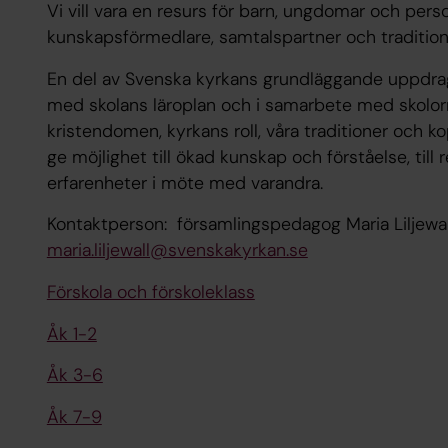
Vi vill vara en resurs för barn, ungdomar och per
kunskapsförmedlare, samtalspartner och tradition
En del av Svenska kyrkans grundläggande uppdrag ä
med skolans läroplan och i samarbete med skolorna 
kristendomen, kyrkans roll, våra traditioner och kopp
ge möjlighet till ökad kunskap och förståelse, till r
erfarenheter i möte med varandra.
Kontaktperson: församlingspedagog Maria Liljewa
maria.liljewall@svenskakyrkan.se
Förskola och förskoleklass
Åk 1-2
Åk 3-6
Åk 7-9