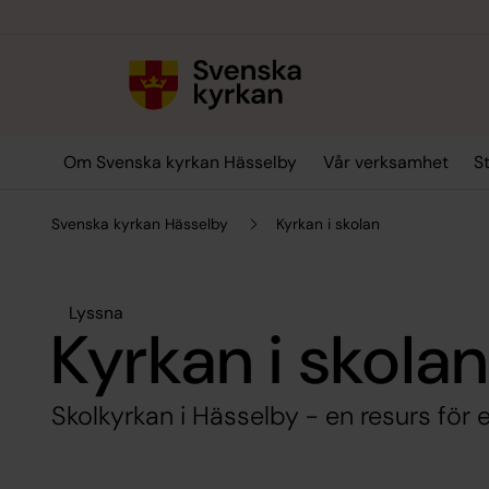
Till innehållet
Till undermeny
Om Svenska kyrkan Hässelby
Vår verksamhet
S
Svenska kyrkan Hässelby
Kyrkan i skolan
Lyssna
Kyrkan i skola
Skolkyrkan i Hässelby - en resurs för e