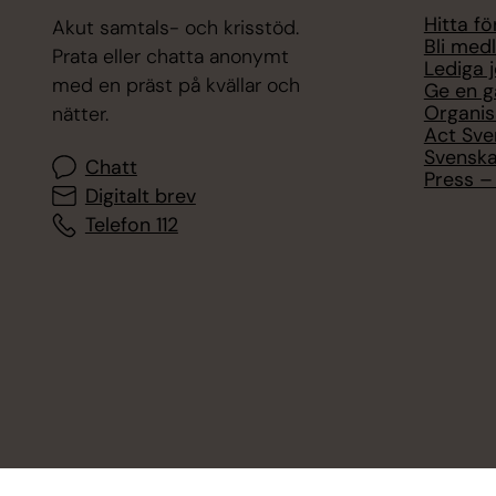
Hitta f
Akut samtals- och krisstöd.
Bli med
Prata eller chatta anonymt
Lediga 
med en präst på kvällar och
Ge en g
Organis
nätter.
Act Sve
Svenska
Chatt
Press – 
Digitalt brev
Telefon 112