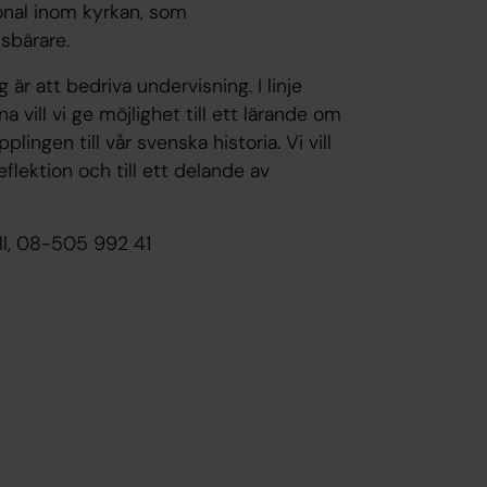
sonal inom kyrkan, som
sbärare.
r att bedriva undervisning. I linje
vill vi ge möjlighet till ett lärande om
lingen till vår svenska historia. Vi vill
eflektion och till ett delande av
ll, 08-505 992 41