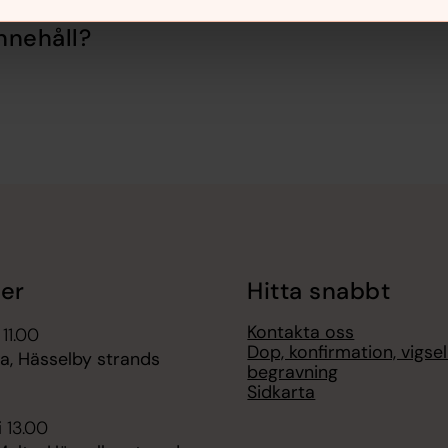
nnehåll?
er
Hitta snabbt
Kontakta oss
 11.00
Dop, konfirmation, vigse
, Hässelby strands
begravning
Sidkarta
i 13.00