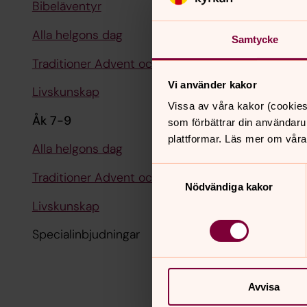
Bibeläventyr
Alla helgons dag
Samtycke
Traditioner Advent och jul
Vi använder kakor
Livskunskap
Vissa av våra kakor (cookies
Åk 7-9
som förbättrar din användaru
plattformar. Läs mer om våra
Alla helgons dag
Samtyckesval
Traditioner Advent och jul
Nödvändiga kakor
Livskunskap
Specialinbjudningar
Avvisa