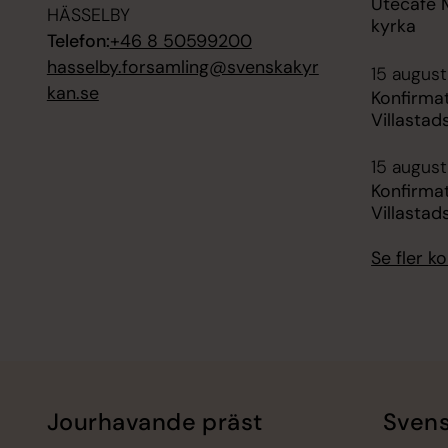
Utecafé 
HÄSSELBY
kyrka
Telefon:
+46 8 50599200
hasselby.forsamling@svenskakyr
15 august
kan.se
Konfirma
Villastad
15 august
Konfirma
Villastad
Se fler 
Jourhavande präst
Svens