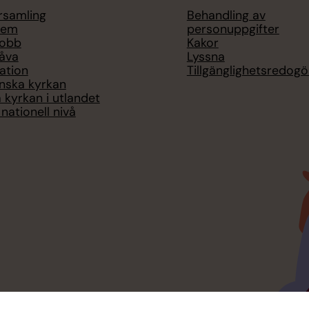
örsamling
Behandling av
lem
personuppgifter
jobb
Kakor
åva
Lyssna
ation
Tillgänglighetsredogö
nska kyrkan
 kyrkan i utlandet
nationell nivå