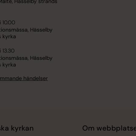
Malte, Hässelby strands
i 10.00
tionsmässa, Hässelby
s kyrka
i 13.30
tionsmässa, Hässelby
s kyrka
kommande händelser
ka kyrkan
Om webbplats