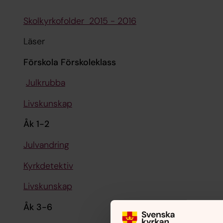
Skolkyrkofolder 2015 - 2016
Läser
Förskola Förskoleklass
Julkrubba
Livskunskap
Åk 1-2
Julvandring
Kyrkdetektiv
Livskunskap
Åk 3-6