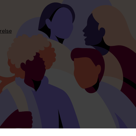
relse